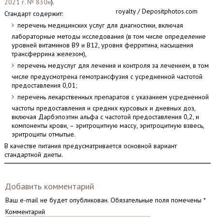
2021 г. № 830н
).
royalty / Depositphotos.com
Стандарт содержит:
перечень медицинских услуг для диагностики, включая
лабораторные методы исследования (в том числе определение
уровней витаминов B9 и B12, уровня ферритина, насыщения
трансферрина железом),
перечень медуслуг для лечения и контроля за лечением, в том
числе предусмотрена гемотрансфузия с усредненной частотой
предоставления 0,01;
перечень лекарственных препаратов с указанием усредненной
частоты предоставления и средних курсовых и дневных доз,
включая Дарбэпоэтин альфа с частотой предоставления 0,2, и
компоненты крови, – эритроцитную массу, эритроцитную взвесь,
эритроциты отмытые.
В качестве питания предусматривается основной вариант
стандартной диеты.
Добавить комментарий
Ваш e-mail не будет опубликован.
Обязательные поля помечены
*
Комментарий