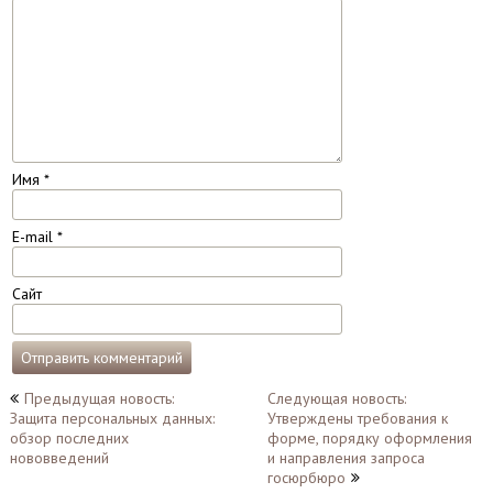
Имя
*
E-mail
*
Сайт
Навигация
Предыдущая новость:
Следующая новость:
Защита персональных данных:
Утверждены требования к
по
обзор последних
форме, порядку оформления
записям
нововведений
и направления запроса
госюрбюро