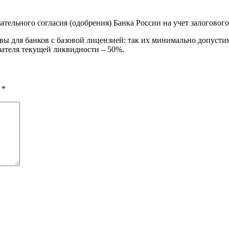
ательного согласия (одобрения) Банка России на учет залоговог
ивы для банков с базовой лицензией: так их минимально допуст
азателя текущей ликвидности – 50%.
ы
*