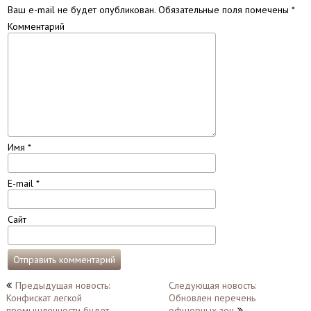
Ваш e-mail не будет опубликован.
Обязательные поля помечены
*
Комментарий
Имя
*
E-mail
*
Сайт
Навигация
Предыдущая новость:
Следующая новость:
Конфискат легкой
Обновлен перечень
по
промышленности будет
офшорных зон