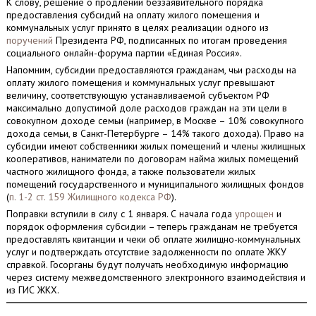
К слову, решение о продлении беззаявительного порядка
предоставления субсидий на оплату жилого помещения и
коммунальных услуг принято в целях реализации одного из
поручений
Президента РФ, подписанных по итогам проведения
социального онлайн-форума партии «Единая Россия».
Напомним, субсидии предоставляются гражданам, чьи расходы на
оплату жилого помещения и коммунальных услуг превышают
величину, соответствующую устанавливаемой субъектом РФ
максимально допустимой доле расходов граждан на эти цели в
совокупном доходе семьи (например, в Москве – 10% совокупного
дохода семьи, в Санкт-Петербурге – 14% такого дохода). Право на
субсидии имеют собственники жилых помещений и члены жилищных
кооперативов, наниматели по договорам найма жилых помещений
частного жилищного фонда, а также пользователи жилых
помещений государственного и муниципального жилищных фондов
(
п. 1-2 ст. 159 Жилищного кодекса РФ
).
Поправки вступили в силу с 1 января. С начала года
упрощен
и
порядок оформления субсидии – теперь гражданам не требуется
предоставлять квитанции и чеки об оплате жилищно-коммунальных
услуг и подтверждать отсутствие задолженности по оплате ЖКУ
справкой. Госорганы будут получать необходимую информацию
через систему межведомственного электронного взаимодействия и
из ГИС ЖКХ.