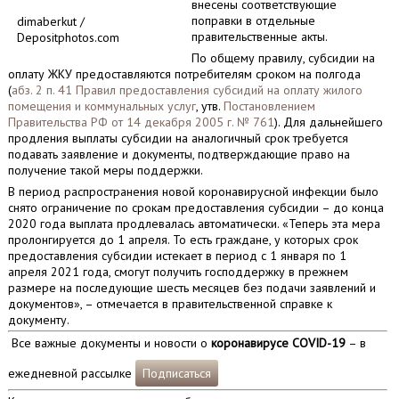
внесены соответствующие
поправки в отдельные
dimaberkut /
правительственные акты.
Depositphotos.com
По общему правилу, субсидии на
оплату ЖКУ предоставляются потребителям сроком на полгода
(
абз. 2 п. 41 Правил предоставления субсидий на оплату жилого
помещения и коммунальных услуг
, утв.
Постановлением
Правительства РФ от 14 декабря 2005 г. № 761
). Для дальнейшего
продления выплаты субсидии на аналогичный срок требуется
подавать заявление и документы, подтверждающие право на
получение такой меры поддержки.
В период распространения новой коронавирусной инфекции было
снято ограничение по срокам предоставления субсидии – до конца
2020 года выплата продлевалась автоматически. «Теперь эта мера
пролонгируется до 1 апреля. То есть граждане, у которых срок
предоставления субсидии истекает в период с 1 января по 1
апреля 2021 года, смогут получить господдержку в прежнем
размере на последующие шесть месяцев без подачи заявлений и
документов», – отмечается в правительственной справке к
документу.
Все важные документы и новости о
коронавирусе COVID-19
– в
ежедневной рассылке
Подписаться