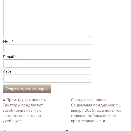
Имя
*
E-mail
*
Сайт
Навигация
Предыдущая новость:
Следующая новость:
Сенаторы предлагают
Социальная поддержка: с 1
по
возобновить научную
января 2025 года появятся
записям
экспертизу школьных
единые требования к ее
учебников
предоставлению