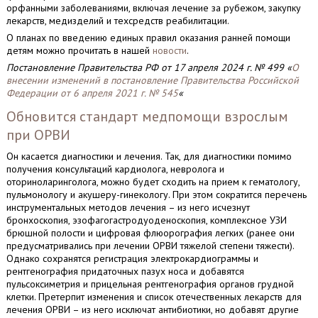
орфанными заболеваниями, включая лечение за рубежом, закупку
лекарств, медизделий и техсредств реабилитации.
О планах по введению единых правил оказания ранней помощи
детям можно прочитать в нашей
новости
.
Постановление Правительства РФ от 17 апреля 2024 г. № 499 «
О
внесении изменений в постановление Правительства Российской
Федерации от 6 апреля 2021 г. № 545
«
Обновится стандарт медпомощи взрослым
при ОРВИ
Он касается диагностики и лечения. Так, для диагностики помимо
получения консультаций кардиолога, невролога и
оториноларинголога, можно будет сходить на прием к гематологу,
пульмонологу и акушеру-гинекологу. При этом сократится перечень
инструментальных методов лечения – из него исчезнут
бронхоскопия, эзофагогастродуоденоскопия, комплексное УЗИ
брюшной полости и цифровая флюорография легких (ранее они
предусматривались при лечении ОРВИ тяжелой степени тяжести).
Однако сохранятся регистрация электрокардиограммы и
рентгенография придаточных пазух носа и добавятся
пульсоксиметрия и прицельная рентгенография органов грудной
клетки. Претерпит изменения и список отечественных лекарств для
лечения ОРВИ – из него исключат антибиотики, но добавят другие