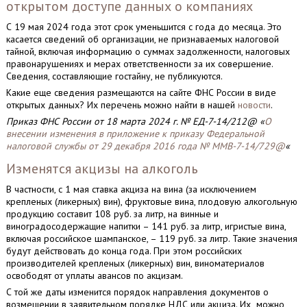
открытом доступе данных о компаниях
С 19 мая 2024 года этот срок уменьшится с года до месяца. Это
касается сведений об организации, не признаваемых налоговой
тайной, включая информацию о суммах задолженности, налоговых
правонарушениях и мерах ответственности за их совершение.
Сведения, составляющие гостайну, не публикуются.
Какие еще сведения размещаются на сайте ФНС России в виде
открытых данных? Их перечень можно найти в нашей
новости
.
Приказ ФНС России от 18 марта 2024 г. № ЕД-7-14/212@ «
О
внесении изменения в приложение к приказу Федеральной
налоговой службы от 29 декабря 2016 года № ММВ-7-14/729@
«
Изменятся акцизы на алкоголь
В частности, с 1 мая ставка акциза на вина (за исключением
крепленых (ликерных) вин), фруктовые вина, плодовую алкогольную
продукцию составит 108 руб. за литр, на винные и
виноградосодержащие напитки – 141 руб. за литр, игристые вина,
включая российское шампанское, – 119 руб. за литр. Такие значения
будут действовать до конца года. При этом российских
производителей крепленых (ликерных) вин, виноматериалов
освободят от уплаты авансов по акцизам.
С той же даты изменится порядок направления документов о
возмещении в заявительном порядке НДС или акциза. Их можно