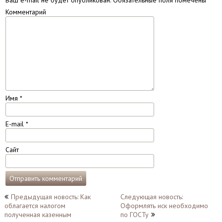
Ваш e-mail не будет опубликован.
Обязательные поля помечены
*
Комментарий
Имя
*
E-mail
*
Сайт
Навигация
Предыдущая новость: Как
Следующая новость:
облагается налогом
Оформлять иск необходимо
по
полученная казенным
по ГОСТу