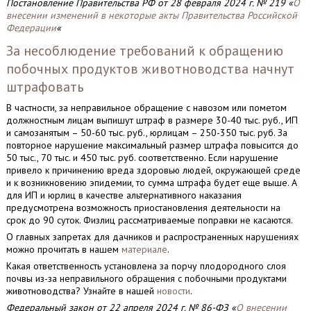
Постановление Правительства РФ от 28 февраля 2024 г. № 219 «
О
внесении изменений в некоторые акты Правительства Российской
Федерации
«
За несоблюдение требований к обращению
побочных продуктов животноводства начнут
штрафовать
В частности, за неправильное обращение с навозом или пометом
должностным лицам выпишут штраф в размере 30-40 тыс. руб., ИП
и самозанятым – 50-60 тыс. руб., юрлицам – 250-350 тыс. руб. За
повторное нарушение максимальный размер штрафа повысится до
50 тыс., 70 тыс. и 450 тыс. руб. соответственно. Если нарушение
привело к причинению вреда здоровью людей, окружающей среде
и к возникновению эпидемии, то сумма штрафа будет еще выше. А
для ИП и юрлиц в качестве альтернативного наказания
предусмотрена возможность приостановления деятельности на
срок до 90 суток. Физлиц рассматриваемые поправки не касаются.
О главных запретах для дачников и распространенных нарушениях
можно прочитать в нашем
материале
.
Какая ответственность установлена за порчу плодородного слоя
почвы из-за неправильного обращения с побочными продуктами
животноводства? Узнайте в нашей
новости
.
Федеральный закон от 22 апреля 2024 г. № 86-ФЗ «
О внесении