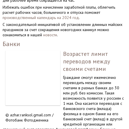
дни рабочее время сокращается на час.
Избежать ошибок при начислении заработной платы, облегчить
расчет рабочих часов, больничного и отпуска поможет
производственный календарь на 2024 год
.
С законодательной инициативой об установлении длинных майских
праздников за счет сокращения новогодних каникул можно
ознакомиться в нашей
новости
.
Банки
Возрастет лимит
переводов между
своими счетами
Граждане смогут ежемесячно
переводить между своими
счетами в разных банках до 30
млн руб. без комиссии. Такая
возможность появится у россиян с
1 мая. Она касается переводов с
банковского счета (вклада)
физлица в одном банке на его
© azhar.ranksol.gmail.com /
банковский счет (вклад) в другой
Фотобанк Фотодженика
кредитной организации или