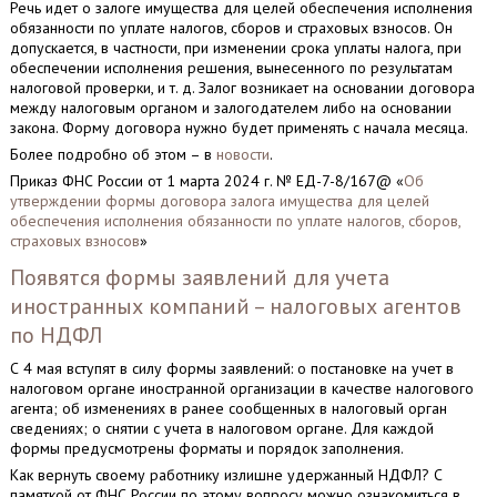
Речь идет о залоге имущества для целей обеспечения исполнения
обязанности по уплате налогов, сборов и страховых взносов. Он
допускается, в частности, при изменении срока уплаты налога, при
обеспечении исполнения решения, вынесенного по результатам
налоговой проверки, и т. д. Залог возникает на основании договора
между налоговым органом и залогодателем либо на основании
закона. Форму договора нужно будет применять с начала месяца.
Более подробно об этом – в
новости
.
Приказ ФНС России от 1 марта 2024 г. № ЕД-7-8/167@ «
Об
утверждении формы договора залога имущества для целей
обеспечения исполнения обязанности по уплате налогов, сборов,
страховых взносов
»
Появятся формы заявлений для учета
иностранных компаний – налоговых агентов
по НДФЛ
С 4 мая вступят в силу формы заявлений: о постановке на учет в
налоговом органе иностранной организации в качестве налогового
агента; об изменениях в ранее сообщенных в налоговый орган
сведениях; о снятии с учета в налоговом органе. Для каждой
формы предусмотрены форматы и порядок заполнения.
Как вернуть своему работнику излишне удержанный НДФЛ? С
памяткой от ФНС России по этому вопросу можно ознакомиться в