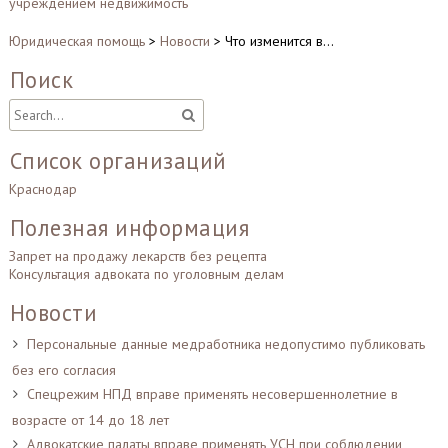
записям
учреждением недвижимость
Юридическая помощь
>
Новости
>
Что изменится в…
Поиск
Список организаций
Краснодар
Полезная информация
Запрет на продажу лекарств без рецепта
Консультация адвоката по уголовным делам
Новости
Персональные данные медработника недопустимо публиковать
без его согласия
Спецрежим НПД вправе применять несовершеннолетние в
возрасте от 14 до 18 лет
Адвокатские палаты вправе применять УСН при соблюдении