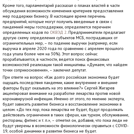
Кроме того, парламентарий рассказал о планах властей в части
обсуждения возможности изменения критериев предоставления
мер поддержки бизнесу. В настоящее время перечень
предприятий, которые могут получить введенные в связи с
пандемией меры господдержки, определяется перечнем
определенных кодов по
ОКВЭД 2
. Предприниматели предлагают
другую схему определения субъектов МСБ, пострадавших от
ограничительных мер, – по падению выручки (например, если
выручка в апреле 2020 года по сравнению с апрелем прошлого
года упала более чем на 30%). Этот вопрос сейчас
прорабатывается, в частности, ведется поиск финансовых
возможностей реализации такой инициативы. «Думаем, что найдем
точки соприкосновения», – заключил депутат.
При ответе на вопрос «Как долго российская экономика будет
ощущать последствия пандемии, какие внутренние и внешние
факторы будут оказывать на это влияние?» Сергей Жигарев
акцентировал внимание на разработке лекарства против новой
коронавирусной инфекции. Именно от этого, по мнению эксперта,
будет зависеть развитие бизнеса и восстановление экономики в
целом. «До тех пор, пока лекарства не будет, будут продолжать
действовать ограничения в таких сферах, как туризм, обслуживание,
рестораны, фитнес и т. п.», – отметил он, добавив, что пока люди не
будут уверены в возможности физиологически справиться с COVID-
19, особой динамики в развитии бизнеса не будет.