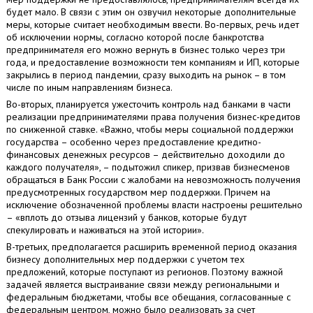
будет мало. В связи с этим он озвучил некоторые дополнительные
меры, которые считает необходимым ввести. Во-первых, речь идет
об исключении нормы, согласно которой после банкротства
предпринимателя его можно вернуть в бизнес только через три
года, и предоставление возможности тем компаниям и ИП, которые
закрылись в период пандемии, сразу выходить на рынок – в том
числе по иным направлениям бизнеса.
Во-вторых, планируется ужесточить контроль над банками в части
реализации предпринимателями права получения бизнес-кредитов
по сниженной ставке. «Важно, чтобы меры социальной поддержки
государства – особенно через предоставление кредитно-
финансовых денежных ресурсов – действительно доходили до
каждого получателя», – подытожил спикер, призвав бизнесменов
обращаться в Банк России с жалобами на невозможность получения
предусмотренных государством мер поддержки. Причем на
исключение обозначенной проблемы власти настроены решительно
– «вплоть до отзыва лицензий у банков, которые будут
спекулировать и наживаться на этой истории».
В-третьих, предполагается расширить временной период оказания
бизнесу дополнительных мер поддержки с учетом тех
предложений, которые поступают из регионов. Поэтому важной
задачей является выстраивание связи между региональными и
федеральным бюджетами, чтобы все обещания, согласованные с
федеральным центром, можно было реализовать за счет