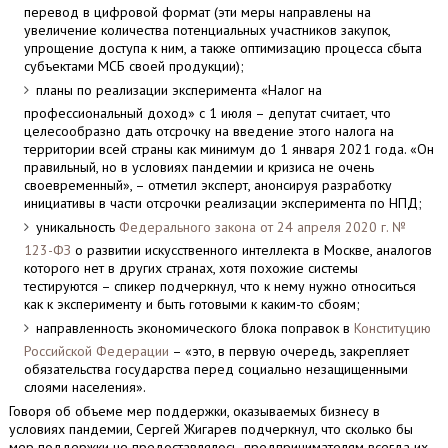
перевод в цифровой формат (эти меры направлены на
увеличение количества потенциальных участников закупок,
упрощение доступа к ним, а также оптимизацию процесса сбыта
субъектами МСБ своей продукции);
планы по реализации эксперимента «Налог на
профессиональный доход» с 1 июля – депутат считает, что
целесообразно дать отсрочку на введение этого налога на
территории всей страны как минимум до 1 января 2021 года. «Он
правильный, но в условиях пандемии и кризиса не очень
своевременный», – отметил эксперт, анонсируя разработку
инициативы в части отсрочки реализации эксперимента по НПД;
уникальность
Федерального закона от 24 апреля 2020 г. №
123-ФЗ
о развитии искусственного интеллекта в Москве, аналогов
которого нет в других странах, хотя похожие системы
тестируются – спикер подчеркнул, что к нему нужно относиться
как к эксперименту и быть готовыми к каким-то сбоям;
направленность экономического блока поправок в
Конституцию
Российской Федерации
– «это, в первую очередь, закрепляет
обязательства государства перед социально незащищенными
слоями населения».
Говоря об объеме мер поддержки, оказываемых бизнесу в
условиях пандемии, Сергей Жигарев подчеркнул, что сколько бы
мер поддержки не предоставлялось, предпринимателям всегда их