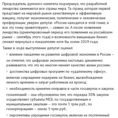
Председатель думского комитета подчеркнул, что разработкой
лекарства занимаются все страны мира. Та страна, которая первой
представит на мировой рынок качественную и эффективную
вакцину, получит экономические, политические и человеческие
преференции, уверен депутат. «Россия находится в этой гонке, и
все эту гонку приветствуют», – заявил он. А после появления
лекарства (ориентировочный период его появления на российском
рынке – сентябрь этого года) и возможности вакцинации бизнес
сможет вернуться к показателям хотя бы осени 2019 года.
Также в ходе выступления депутат оценил:
влияние пандемии на развитие цифровой экономики в России –
он отметил, что цифровая экономика настолько динамично
развивается, что это во многом меняет качество жизни россиян;
достоинства цифровых программ по «удаленному офису»,
включая сокращение издержек на бизнес, высвобождение
личного времени и затрат работников на проезд;
необходимость принятия поправок в части госзакупок и закупок
госкомпаний – она обусловлена тем, что порядка 30% закупок
осуществляют субъекты МСБ, по государственным и
муниципальным закупкам – это почти 3 трлн руб., по
госкорпорациям – около 5 трлн руб.;
перспективы упрощения госзакупок, включая их постепенный