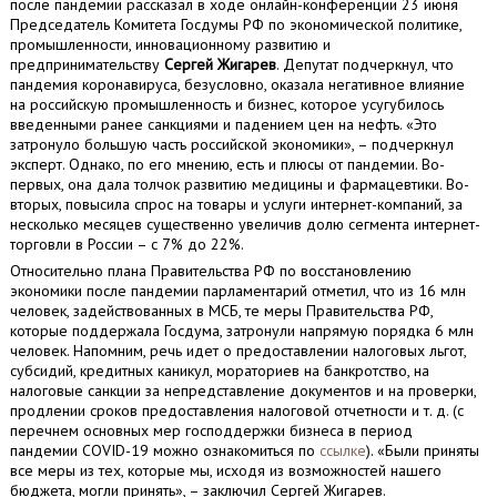
после пандемии рассказал в ходе онлайн-конференции 23 июня
Председатель Комитета Госдумы РФ по экономической политике,
промышленности, инновационному развитию и
предпринимательству
Сергей Жигарев
. Депутат подчеркнул, что
пандемия коронавируса, безусловно, оказала негативное влияние
на российскую промышленность и бизнес, которое усугубилось
введенными ранее санкциями и падением цен на нефть. «Это
затронуло большую часть российской экономики», – подчеркнул
эксперт. Однако, по его мнению, есть и плюсы от пандемии. Во-
первых, она дала толчок развитию медицины и фармацевтики. Во-
вторых, повысила спрос на товары и услуги интернет-компаний, за
несколько месяцев существенно увеличив долю сегмента интернет-
торговли в России – с 7% до 22%.
Относительно плана Правительства РФ по восстановлению
экономики после пандемии парламентарий отметил, что из 16 млн
человек, задействованных в МСБ, те меры Правительства РФ,
которые поддержала Госдума, затронули напрямую порядка 6 млн
человек. Напомним, речь идет о предоставлении налоговых льгот,
субсидий, кредитных каникул, мораториев на банкротство, на
налоговые санкции за непредставление документов и на проверки,
продлении сроков предоставления налоговой отчетности и т. д. (с
перечнем основных мер господдержки бизнеса в период
пандемии COVID-19 можно ознакомиться по
ссылке
). «Были приняты
все меры из тех, которые мы, исходя из возможностей нашего
бюджета, могли принять», – заключил Сергей Жигарев.