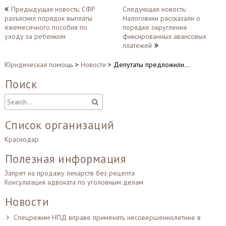
Навигация
Предыдущая новость: СФР
Следующая новость:
разъяснил порядок выплаты
Налоговики рассказали о
по
ежемесячного пособия по
порядке округления
записям
уходу за ребенком
фиксированных авансовых
платежей
Юридическая помощь
>
Новости
>
Депутаты предложили…
Поиск
Список организаций
Краснодар
Полезная информация
Запрет на продажу лекарств без рецепта
Консультация адвоката по уголовным делам
Новости
Спецрежим НПД вправе применять несовершеннолетние в