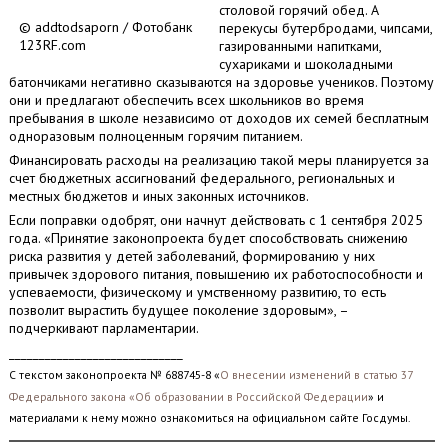
столовой горячий обед. А
© addtodsaporn / Фотобанк
перекусы бутербродами, чипсами,
123RF.com
газированными напитками,
сухариками и шоколадными
батончиками негативно сказываются на здоровье учеников. Поэтому
они и предлагают обеспечить всех школьников во время
пребывания в школе независимо от доходов их семей бесплатным
одноразовым полноценным горячим питанием.
Финансировать расходы на реализацию такой меры планируется за
счет бюджетных ассигнований федерального, региональных и
местных бюджетов и иных законных источников.
Если поправки одобрят, они начнут действовать с 1 сентября 2025
года. «Принятие законопроекта будет способствовать снижению
риска развития у детей заболеваний, формированию у них
привычек здорового питания, повышению их работоспособности и
успеваемости, физическому и умственному развитию, то есть
позволит вырастить будущее поколение здоровым», –
подчеркивают парламентарии.
_____________________________
С текстом законопроекта № 688745-8 «
О внесении изменений в статью 37
Федерального закона «Об образовании в Российской Федерации
» и
материалами к нему можно ознакомиться на официальном сайте Госдумы.