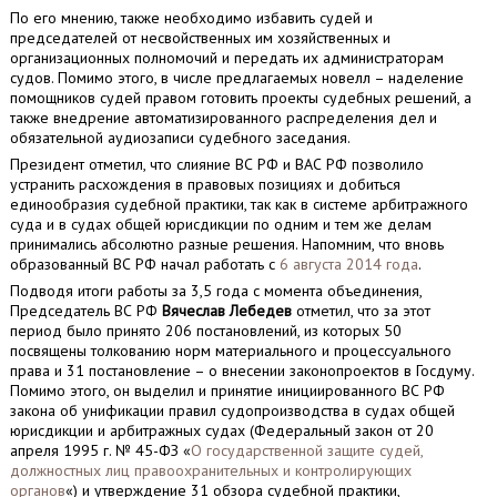
По его мнению, также необходимо избавить судей и
председателей от несвойственных им хозяйственных и
организационных полномочий и передать их администраторам
судов. Помимо этого, в числе предлагаемых новелл – наделение
помощников судей правом готовить проекты судебных решений, а
также внедрение автоматизированного распределения дел и
обязательной аудиозаписи судебного заседания.
Президент отметил, что слияние ВС РФ и ВАС РФ позволило
устранить расхождения в правовых позициях и добиться
единообразия судебной практики, так как в системе арбитражного
суда и в судах общей юрисдикции по одним и тем же делам
принимались абсолютно разные решения. Напомним, что вновь
образованный ВС РФ начал работать с
6 августа 2014 года
.
Подводя итоги работы за 3,5 года с момента объединения,
Председатель ВС РФ
Вячеслав Лебедев
отметил, что за этот
период было принято 206 постановлений, из которых 50
посвящены толкованию норм материального и процессуального
права и 31 постановление – о внесении законопроектов в Госдуму.
Помимо этого, он выделил и принятие инициированного ВС РФ
закона об унификации правил судопроизводства в судах общей
юрисдикции и арбитражных судах (Федеральный закон от 20
апреля 1995 г. № 45-ФЗ «
О государственной защите судей,
должностных лиц правоохранительных и контролирующих
органов
«) и утверждение 31 обзора судебной практики,