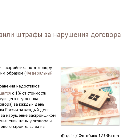
изили штрафы за нарушения договора
ти застройщика по договору
щим образом (
Федеральный
транения недостатков
шится
с 1% от стоимости
вующего недостатка
говора) за каждый день
ка России за каждый день
е за нарушение застройщиком
еньшении цены договора и
евого строительства на
© quils / Фотобанк 123RF.com