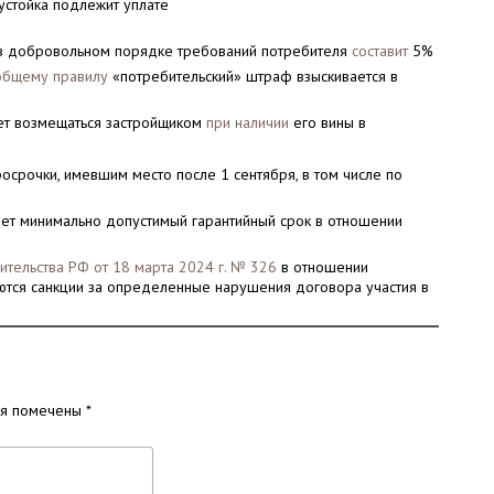
устойка подлежит уплате
в добровольном порядке требований потребителя
составит
5%
общему правилу
«потребительский» штраф взыскивается в
ет возмещаться застройщиком
при наличии
его вины в
осрочки, имевшим место после 1 сентября, в том числе по
лет минимально допустимый гарантийный срок в отношении
ительства РФ от 18 марта 2024 г. № 326
в отношении
ются санкции за определенные нарушения договора участия в
ля помечены
*