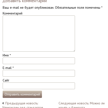
Добавить комментарий
Ваш e-mail не будет опубликован.
Обязательные поля помечены
*
Комментарий
Имя
*
E-mail
*
Сайт
Навигация
Предыдущая новость:
Следующая новость: Можно ли
Утвержден ряд стандартов
изъять у банкрота