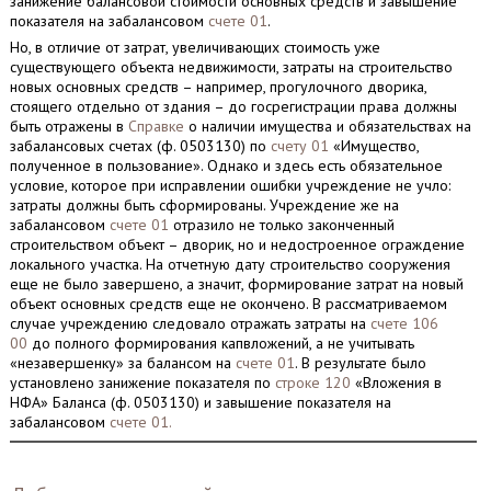
занижение балансовой стоимости основных средств и завышение
показателя на забалансовом
счете 01
.
Но, в отличие от затрат, увеличивающих стоимость уже
существующего объекта недвижимости, затраты на строительство
новых основных средств – например, прогулочного дворика,
стоящего отдельно от здания – до госрегистрации права должны
быть отражены в
Справке
о наличии имущества и обязательствах на
забалансовых счетах (ф. 0503130) по
счету 01
«Имущество,
полученное в пользование». Однако и здесь есть обязательное
условие, которое при исправлении ошибки учреждение не учло:
затраты должны быть сформированы. Учреждение же на
забалансовом
счете 01
отразило не только законченный
строительством объект – дворик, но и недостроенное ограждение
локального участка. На отчетную дату строительство сооружения
еще не было завершено, а значит, формирование затрат на новый
объект основных средств еще не окончено. В рассматриваемом
случае учреждению следовало отражать затраты на
счете 106
00
до полного формирования капвложений, а не учитывать
«незавершенку» за балансом на
счете 01
. В результате было
установлено занижение показателя по
строке 120
«Вложения в
НФА» Баланса (ф. 0503130) и завышение показателя на
забалансовом
счете 01.