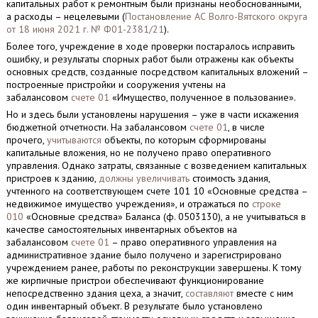
капитальных работ к ремонтным были признаны необоснованными,
а расходы – нецелевыми (
Постановление АС Волго-Вятского округа
от 18 июня 2021 г. № Ф01-2381/21
).
Более того, учреждение в ходе проверки постаралось исправить
ошибку, и результаты спорных работ были отражены как объекты
основных средств, созданные посредством капитальных вложений –
построенные пристройки и сооружения учтены на
забалансовом
счете 01
«Имущество, полученное в пользование».
Но и здесь были установлены нарушения – уже в части искажения
бюджетной отчетности. На забалансовом
счете 01
, в числе
прочего,
учитываются
объекты, по которым сформированы
капитальные вложения, но не получено право оперативного
управления. Однако затраты, связанные с возведением капитальных
пристроев к зданию,
должны увеличивать
стоимость здания,
учтенного на соответствующем счете 101 10 «Основные средства –
недвижимое имущество учреждения», и отражаться по
строке
010
«Основные средства» Баланса (ф. 0503130), а не учитываться в
качестве самостоятельных инвентарных объектов на
забалансовом
счете 01
– право оперативного управления на
административное здание было получено и зарегистрировано
учреждением ранее, работы по реконструкции завершены. К тому
же кирпичные пристрои обеспечивают функционирование
непосредственно здания цеха, а значит,
составляют
вместе с ним
один инвентарный объект. В результате было установлено