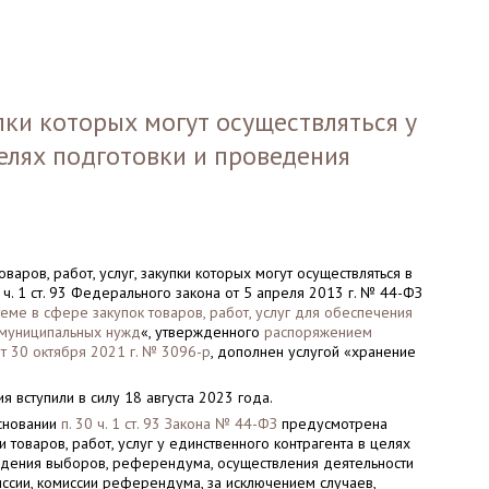
пки которых могут осуществляться у
елях подготовки и проведения
варов, работ, услуг, закупки которых могут осуществляться в
0 ч. 1 ст. 93 Федерального закона от 5 апреля 2013 г. № 44-ФЗ
теме в сфере закупок товаров, работ, услуг для обеспечения
 муниципальных нужд
«, утвержденного
распоряжением
т 30 октября 2021 г. № 3096-р
, дополнен услугой «хранение
я вступили в силу 18 августа 2023 года.
основании
п. 30 ч. 1 ст. 93 Закона № 44-ФЗ
предусмотрена
и товаров, работ, услуг у единственного контрагента в целях
едения выборов, референдума, осуществления деятельности
ссии, комиссии референдума, за исключением случаев,