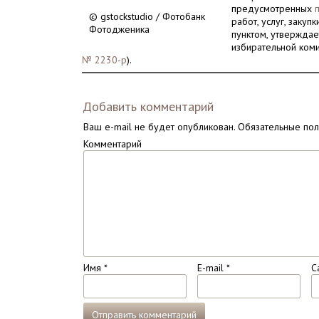
предусмотренных
п
© gstockstudio / Фотобанк
работ, услуг, закуп
Фотодженика
пунктом, утвержда
избирательной коми
№ 2230-р
).
Добавить комментарий
Ваш e-mail не будет опубликован.
Обязательные по
Комментарий
Имя
*
E-mail
*
С