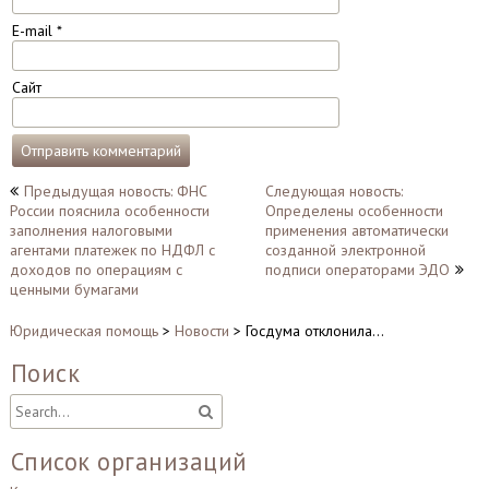
E-mail
*
Сайт
Навигация
Предыдущая новость: ФНС
Следующая новость:
России пояснила особенности
Определены особенности
по
заполнения налоговыми
применения автоматически
записям
агентами платежек по НДФЛ с
созданной электронной
доходов по операциям с
подписи операторами ЭДО
ценными бумагами
Юридическая помощь
>
Новости
>
Госдума отклонила…
Поиск
Список организаций