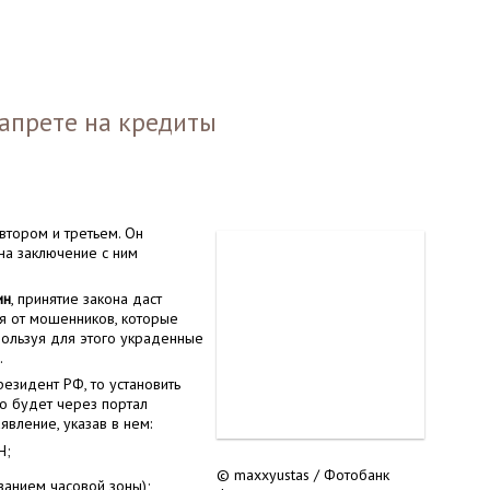
запрете на кредиты
втором и третьем. Он
на заключение с ним
ин
, принятие закона даст
я от мошенников, которые
ользуя для этого украденные
.
езидент РФ, то установить
о будет через портал
явление, указав в нем:
Н;
© maxxyustas / Фотобанк
занием часовой зоны);