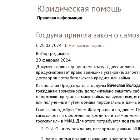
Юридическая помощь
Правовая информация
Госдума приняла закон о само
20.02.2024
Нет комментариев
Выбор редакции
20 февраля 2024
Документ принят депутатами сразу в двух чтениях – 
предусматривает право заемщика установить запрет 
договоров потребительского кредита или займа.
Как пояснил Председатель Госдумы
Вячеслав Волод
гражданам возможность дополнительно защитить себ
оформляют кредиты и микрозаймы на чужое имя, исп
или полученные путем обмана персональные данные
Если закон одобрит Совет Федерации и подпишет Пр
самозапрет на оформление кредитов и займов можн
госуслуг или в МФЦ. Для этого потребуется подать за
Ф. И. О., дату рождения, паспортные данные, ИН
дату и время подачи заявления о запрете (с ука