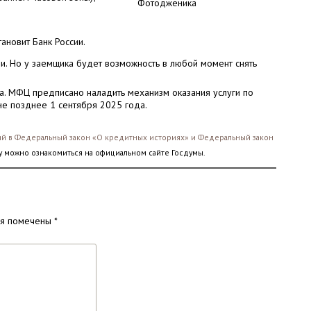
Фотодженика
тановит Банк России.
и. Но у заемщика будет возможность в любой момент снять
да. МФЦ предписано наладить механизм оказания услуги по
не позднее 1 сентября 2025 года.
й в Федеральный закон «О кредитных историях» и Федеральный закон
у можно ознакомиться на официальном сайте Госдумы.
ля помечены
*