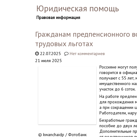
Юридическая помощь
Правовая информация
Гражданам предпенсионного в
трудовых льготах
22.07.2025
Нет комментариев
21 июля 2025
Россияне могут пол
говорится в официа
получают с 55 лет,
имущественного нал
участок до 6 соток.
На работе предпе
для прохождения ме
а при сокращении ш
Работодатели, нару
Безработные гражд
пособие до двух ле
Дополнительные пр
© kwanchaidp / Фотобанк
от родственников 