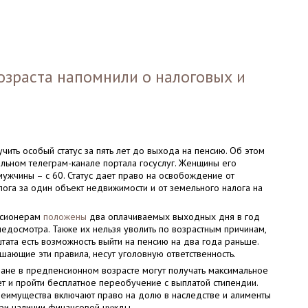
озраста напомнили о налоговых и
учить особый статус за пять лет до выхода на пенсию. Об этом
льном телеграм-канале портала госуслуг. Женщины его
 мужчины – с 60. Статус дает право на освобождение от
ога за один объект недвижимости и от земельного налога на
нсионерам
положены
два оплачиваемых выходных дня в год
досмотра. Также их нельзя уволить по возрастным причинам,
тата есть возможность выйти на пенсию на два года раньше.
шающие эти правила, несут уголовную ответственность.
ане в предпенсионном возрасте могут получать максимальное
т и пройти бесплатное переобучение с выплатой стипендии.
еимущества включают право на долю в наследстве и алименты
при наличии финансовой нужды.