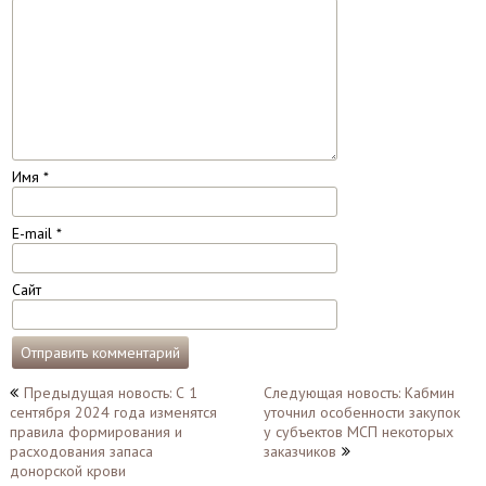
Имя
*
E-mail
*
Сайт
Навигация
Предыдущая новость: С 1
Следующая новость: Кабмин
сентября 2024 года изменятся
уточнил особенности закупок
по
правила формирования и
у субъектов МСП некоторых
записям
расходования запаса
заказчиков
донорской крови