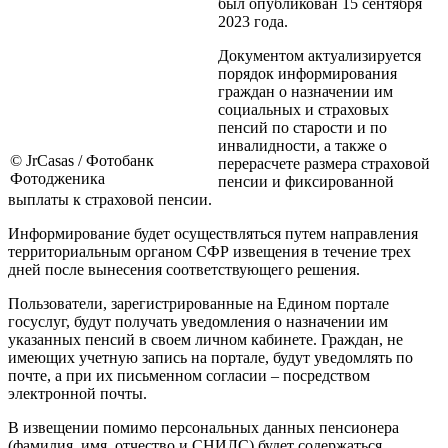
был опубликован 15 сентября
2023 года.
Документом актуализируется
порядок информирования
граждан о назначении им
социальных и страховых
пенсий по старости и по
инвалидности, а также о
© JrCasas / Фотобанк
перерасчете размера страховой
Фотодженика
пенсии и фиксированной
выплаты к страховой пенсии.
Информирование будет осуществляться путем направления
территориальным органом СФР извещения в течение трех
дней после вынесения соответствующего решения.
Пользователи, зарегистрированные на Едином портале
госуслуг, будут получать уведомления о назначении им
указанных пенсий в своем личном кабинете. Граждан, не
имеющих учетную запись на портале, будут уведомлять по
почте, а при их письменном согласии – посредством
электронной почты.
В извещении помимо персональных данных пенсионера
(фамилия, имя, отчество и СНИЛС) будет содержаться