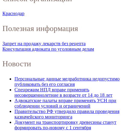
Краснодар
Полезная информация
Запрет на продажу лекарств без рецепта
Консультация адвоката по уголовным делам
Новости
Персональные данные медработника недопустимо
публиковать без его согласия
Спецрежим НПД вправе применять
несовершеннолетние в возрасте от 14 до 18 лет
Адвокатские палаты вправе применять УСН при
соблюдении условий и ограничений
Правительство РФ утвердило правила проведения
казначейского мониторинга
Документ на транспортировку древесины станут
формировать по-новому с 1 сентября