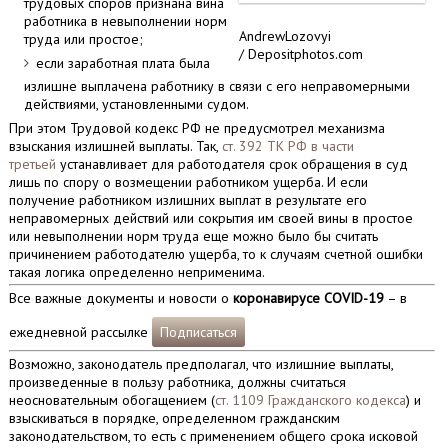
трудовых споров признана вина
работника в невыполнении норм
AndrewLozovyi
труда или простое;
/ Depositphotos.com
если заработная плата была
излишне выплачена работнику в связи с его неправомерными
действиями, установленными судом.
При этом Трудовой кодекс РФ не предусмотрел механизма
взыскания излишней выплаты. Так,
ст. 392 ТК РФ в части
третьей
устанавливает для работодателя срок обращения в суд
лишь по спору о возмещении работником ущерба. И если
получение работником излишних выплат в результате его
неправомерных действий или сокрытия им своей вины в простое
или невыполнении норм труда еще можно было бы считать
причинением работодателю ущерба, то к случаям счетной ошибки
такая логика определенно неприменима.
Все важные документы и новости о
коронавирусе COVID-19
– в
ежедневной рассылке
Подписаться
Возможно, законодатель предполагал, что излишние выплаты,
произведенные в пользу работника, должны считаться
неосновательным обогащением (
ст. 1109 Гражданского кодекса
) и
взыскиваться в порядке, определенном гражданским
законодательством, то есть с применением общего срока исковой