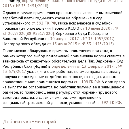
например,
определение Забайкальского краевого суда от 20 июня
2018 г. № 33-2451/2018
).
Однако и случаи применения при взыскании излишне выплаченной
заработной платы годичного срока на обращение в суд,
установленного
ст. 392 ТК РФ
, также встречаются в судебной
практике (см. определения Первого КСОЮ
от 10 июня 2020 г. №
8Г-202/2020[88-9551/2020]
, Верховного Суда Кабардино-
Балкарской Республики
от 30 августа 2017 г. № 33-1057/2017
,
Новгородского облсуда
от 15 июня 2015 г. № 33-1423/2015
).
Также можно обнаружить и примеры применения подхода, в
рамках которого выбор подлежащей применению нормы ставится в
зависимость от конкретных обстоятельств дела. Так, Верховный Суд
Республики Саха (Якутия) в
определении от 13 февраля 2017 г. №
33-579/2017
указал, что если работник, не имея права на выплату,
получил ее вследствие недобросовестности, то тогда к данным
правоотношениям применяются нормы
ст. 1109 ГК РФ
. А если право
на выплату не оспаривается, но работник получил ее в завышенном
размере, то правоотношения регулируются нормами трудового
законодательства, в связи с чем подлежит применению
специальный срок исковой давности, установленный
ст. 392 ТК РФ
.
Добавить комментарий