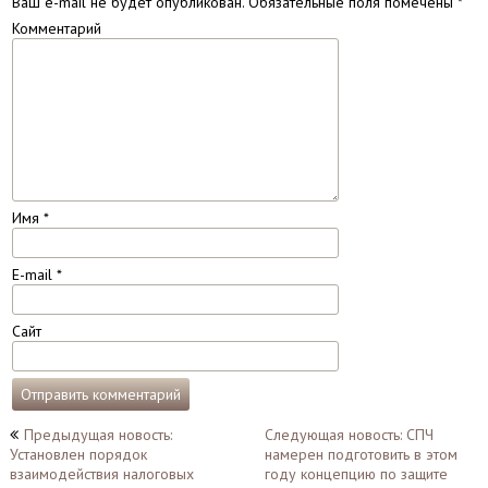
Ваш e-mail не будет опубликован.
Обязательные поля помечены
*
Комментарий
Имя
*
E-mail
*
Сайт
Навигация
Предыдущая новость:
Следующая новость: СПЧ
Установлен порядок
намерен подготовить в этом
по
взаимодействия налоговых
году концепцию по защите