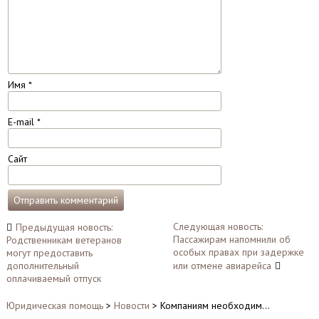
Имя
*
E-mail
*
Сайт
Навигация
Следующая новость:
Предыдущая новость:
Пассажирам напомнили об
Родственникам ветеранов
по
особых правах при задержке
могут предоставить
записям
дополнительный
или отмене авиарейса
оплачиваемый отпуск
Юридическая помощь
>
Новости
>
Компаниям необходим…