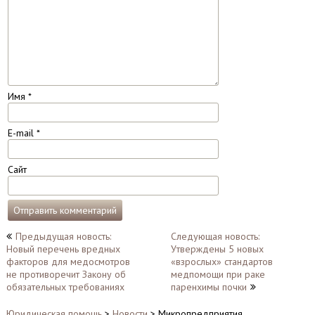
Имя
*
E-mail
*
Сайт
Навигация
Предыдущая новость:
Следующая новость:
Новый перечень вредных
Утверждены 5 новых
по
факторов для медосмотров
«взрослых» стандартов
записям
не противоречит Закону об
медпомощи при раке
обязательных требованиях
паренхимы почки
Юридическая помощь
>
Новости
>
Микропредприятия…