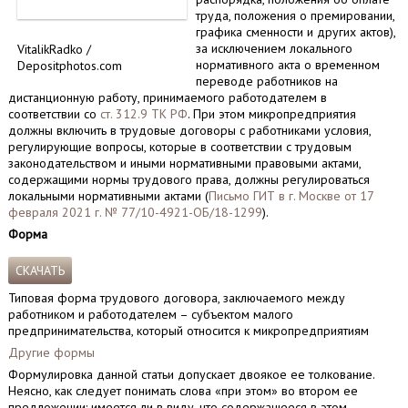
труда, положения о премировании,
графика сменности и других актов),
за исключением локального
VitalikRadko /
нормативного акта о временном
Depositphotos.com
переводе работников на
дистанционную работу, принимаемого работодателем в
соответствии со
ст. 312.9 ТК РФ
. При этом микропредприятия
должны включить в трудовые договоры с работниками условия,
регулирующие вопросы, которые в соответствии с трудовым
законодательством и иными нормативными правовыми актами,
содержащими нормы трудового права, должны регулироваться
локальными нормативными актами (
Письмо ГИТ в г. Москве от 17
февраля 2021 г. № 77/10-4921-ОБ/18-1299
).
Форма
СКАЧАТЬ
Типовая форма трудового договора, заключаемого между
работником и работодателем – субъектом малого
предпринимательства, который относится к микропредприятиям
Другие формы
Формулировка данной статьи допускает двоякое ее толкование.
Неясно, как следует понимать слова «при этом» во втором ее
предложении: имеется ли в виду, что содержащееся в этом