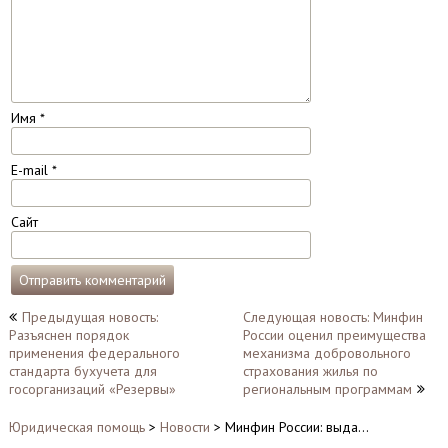
Имя
*
E-mail
*
Сайт
Навигация
Предыдущая новость:
Следующая новость: Минфин
Разъяснен порядок
России оценил преимущества
по
применения федерального
механизма добровольного
записям
стандарта бухучета для
страхования жилья по
госорганизаций «Резервы»
региональным программам
Юридическая помощь
>
Новости
>
Минфин России: выда…