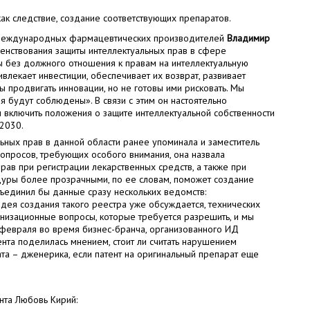
как следствие, создание соответствующих препаратов.
и международных фармацевтических производителей
Владимир
нствования защиты интеллектуальных прав в сфере
 без должного отношения к правам на интеллектуальную
ривлекает инвестиции, обеспечивает их возврат, развивает
ы продвигать инновации, но не готовы ими рисковать. Мы
 будут соблюдены». В связи с этим он настоятельно
включить положения о защите интеллектуальной собственности
-2030.
льных прав в данной области ранее упоминала и заместитель
 вопросов, требующих особого внимания, она назвала
рав при регистрации лекарственных средств, а также при
едуры более прозрачными, по ее словам, поможет создание
ъединил бы данные сразу нескольких ведомств:
Идея создания такого реестра уже обсуждается, технических
ганизационные вопросы, которые требуется разрешить, и мы
4 февраля во время бизнес-бранча, организованного ИД
ента поделилась мнением, стоит ли считать нарушением
та – дженерика, если патент на оригинальный препарат еще
нта Любовь Кирий: