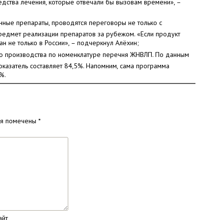
едства лечения, которые отвечали бы вызовам времени», –
нные препараты, проводятся переговоры не только с
предмет реализации препаратов за рубежом. «Если продукт
н не только в России», – подчеркнул Алёхин;
го производства по номенклатуре перечня ЖНВЛП. По данным
оказатель составляет 84,5%. Напомним, сама программа
%.
ля помечены
*
айт