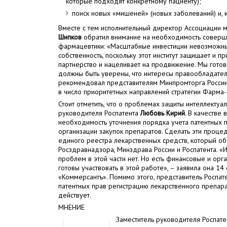
которые подходят конкретному пациенту);
поиск новых «мишеней» (новых заболеваний) и, 
Вместе с тем исполнительный директор Ассоциаци
Шипков
обратил внимание на необходимость соверше
фармацевтики: «Масштабные инвестиции невозможны
собственность, поскольку этот институт защищает и п
партнерство и нацеливает на продвижение. Мы готов
должны быть уверены, что интересы правообладателя
рекомендовал представителям Минпромторга России 
в число приоритетных направлений стратегии Фарма
Стоит отметить, что о проблемах защиты интеллектуа
руководителя Роспатента
Любовь Кирий
. В качестве
необходимость уточнения порядка учета патентных п
организации закупок препаратов. Сделать эти проц
единого реестра лекарственных средств, который об
Росздравнадзора, Минздрава России и Роспатента. «
проблем в этой части нет. Но есть финансовые и ор
готовы участвовать в этой работе», – заявила она 1
«Коммерсантъ». Помимо этого, представитель Роспат
патентных прав регистрацию лекарственного препара
действует.
МНЕНИЕ
Заместитель руководителя Роспате