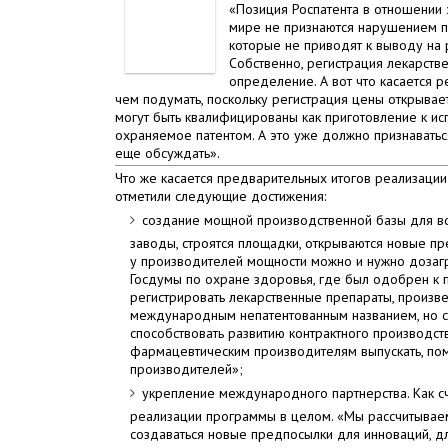
«Позиция Роспатента в отношении э
мире не признаются нарушением п
которые не приводят к выводу на 
Собственно, регистрация лекарств
определение. А вот что касается р
чем подумать, поскольку регистрация цены открывае
могут быть квалифицированы как приготовление к ис
охраняемое патентом. А это уже должно признаватьс
еще обсуждать».
Что же касается предварительных итогов реализаци
отметили следующие достижения:
создание мощной производственной базы для в
заводы, строятся площадки, открываются новые пр
у производителей мощности можно и нужно дозагру
Госдумы по охране здоровья, где был одобрен к 
регистрировать лекарственные препараты, произв
международным непатентованным названием, но с
способствовать развитию контрактного производст
фармацевтическим производителям выпускать, по
производителей»;
укрепление международного партнерства. Как с
реализации программы в целом. «Мы рассчитываем
создаваться новые предпосылки для инноваций, дл