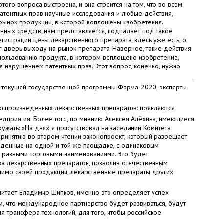
того вопроса выстроена, и она строится на том, что во всем
атентных прав научные исследования и любые действия,
рынок продукции, в которой воплощены изобретения.
енных средств, нам представляется, подпадает под такое
егистрации цены лекарственного препарата, здесь уже есть, о
т дверь выходу на рынок препарата. Наверное, такие действия
пользованию продукта, в котором воплощено изобретение,
я нарушением патентных прав. Этот вопрос, конечно, нужно
и текущей государственной программы Фарма-2020, эксперты
оспроизведенных лекарственных препаратов: появляются
едприятия. Более того, по мнению Алексея Алёхина, имеющиеся
жать: «На днях я присутствовал на заседании Комитета
принятию во втором чтении законопроект, который разрешает
еденные на одной и той же площадке, с одинаковым
 разными торговыми наименованиями. Это будет
ва лекарственных препаратов, позволив отечественным
мимо своей продукции, лекарственные препараты других
читает Владимир Шипков, именно это определяет успех
, что международное партнерство будет развиваться, будут
я трансфера технологий, для того, чтобы российское