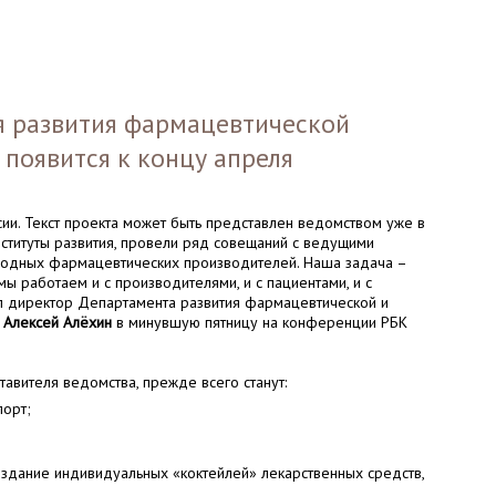
я развития фармацевтической
появится к концу апреля
ии. Текст проекта может быть представлен ведомством уже в
нституты развития, провели ряд совещаний с ведущими
родных фармацевтических производителей. Наша задача –
мы работаем и с производителями, и с пациентами, и с
ал директор Департамента развития фармацевтической и
и
Алексей Алёхин
в минувшую пятницу на конференции РБК
авителя ведомства, прежде всего станут:
порт;
здание индивидуальных «коктейлей» лекарственных средств,