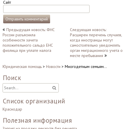
Сайт
Навигация
Предыдущая новость: ФНС
Следующая новость:
России разъяснила
Расширен перечень случаев,
по
особенности зачета
когда иностранцы могут
записям
положительного сальдо ЕНС
самостоятельно уведомлять
физлица при уплате налога
орган миграционного учета о
месте пребывания
Юридическая помощь
>
Новости
>
Многодетным семьям…
Поиск
Список организаций
Краснодар
Полезная информация
Запрет на продажу лекарств без рецепта