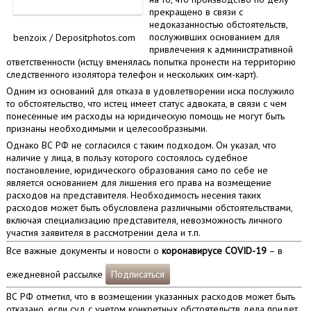
прекращено в связи с
недоказанностью обстоятельств,
послуживших основанием для
benzoix / Depositphotos.com
привлечения к административной
ответственности (истцу вменялась попытка пронести на территорию
следственного изолятора телефон и нескольких сим-карт).
Одним из оснований для отказа в удовлетворении иска послужило
то обстоятельство, что истец имеет статус адвоката, в связи с чем
понесенные им расходы на юридическую помощь не могут быть
признаны необходимыми и целесообразными.
Однако ВС РФ не согласился с таким подходом. Он указал, что
наличие у лица, в пользу которого состоялось судебное
постановление, юридического образования само по себе не
является основанием для лишения его права на возмещение
расходов на представителя. Необходимость несения таких
расходов может быть обусловлена различными обстоятельствами,
включая специализацию представителя, невозможность личного
участия заявителя в рассмотрении дела и т.п.
Все важные документы и новости о
коронавирусе COVID-19
– в
ежедневной рассылке
Подписаться
ВС РФ отметил, что в возмещении указанных расходов может быть
отказано, если суд с учетом конкретных обстоятельств дела придет