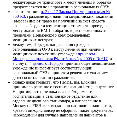
междугородном транспорте к месту лечения и обратно
предоставляется по направлению региональных ОУЗ;
в соответствии
п. 2 ст. 17 Закона Приморского края №
750-КЗ
, граждане при наличии медицинских показаний
(
вызова
) имеют право на получение за счет средств
краевого бюджета компенсации стоимости проезда к
месту оказания ВМП и обратно в расположенных за
пределами Приморского края федеральных
медицинских центрах;
между тем, Порядок направления граждан
региональными ОУЗ к месту лечения при наличии
медицинских показаний утвержден
приказом
Минздравсоцразвития РФ от 5 октября 2005 г. № 617
, и
в силу
п. 4 данного Порядка
принимающее медицинское
учреждение информирует соответствующий
региональный ОУЗ о принятом решении с указанием
даты госпитализации гражданина;
однако доказательств, что НМИЦ им. Блохина
принимало решение о госпитализации истца, в деле нет.
Напротив, истец не доказала необходимости
госпитализации в стационарное отделение или
отделение дневного стационара, а направление в
Москву на FISH-тест выдано по настоянию пациентки,
краевой онкодиспансер не оформлял пакет документов,
необходимый для случаев направления пациентов в