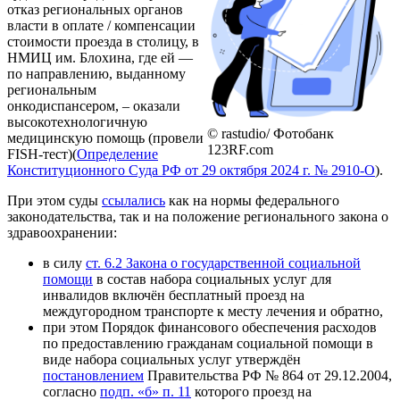
отказ региональных органов
власти в оплате / компенсации
стоимости проезда в столицу, в
НМИЦ им. Блохина, где ей —
по направлению, выданному
региональным
онкодиспансером, – оказали
высокотехнологичную
© rastudio/ Фотобанк
медицинскую помощь (провели
123RF.com
FISH-тест)(
Определение
Конституционного Суда РФ от 29 октября 2024 г. № 2910-О
).
При этом суды
ссылались
как на нормы федерального
законодательства, так и на положение регионального закона о
здравоохранении:
в силу
ст. 6.2 Закона о государственной социальной
помощи
в состав набора социальных услуг для
инвалидов включён бесплатный проезд на
междугородном транспорте к месту лечения и обратно,
при этом Порядок финансового обеспечения расходов
по предоставлению гражданам социальной помощи в
виде набора социальных услуг утверждён
постановлением
Правительства РФ № 864 от 29.12.2004,
согласно
подп. «б» п. 11
которого проезд на