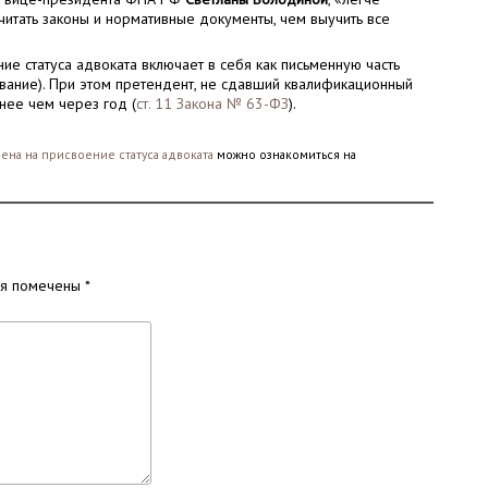
читать законы и нормативные документы, чем выучить все
е статуса адвоката включает в себя как письменную часть
дование). При этом претендент, не сдавший квалификационный
нее чем через год (
ст. 11 Закона № 63-ФЗ
).
на на присвоение статуса адвоката
можно ознакомиться на
ля помечены
*