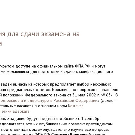
я для сдачи экзамена на
а
открытом доступе на официальном сайте ФПА РФ и могут
семи желающими для подготовки к сдаче квалификационного
 задания, часть из которых предполагает выбор нескольких
ечня предлагаемых ответов. Большинство вопросов направлено
ий положений Федерального закона от 31 мая 2002 г. № 63-ФЗ
деятельности и адвокатуре в Российской Федерации
» (далее –
остальные касаются в основном норм
Кодекса
 этики адвоката
.
овые задания будут введены в действие с 1 сентября
едполагается, что их опубликование позволит претендентам
одготовиться к экзамену, тщательно изучив все вопросы.
м вице-президента ФПА РФ
Светланы Володиной
, «легче