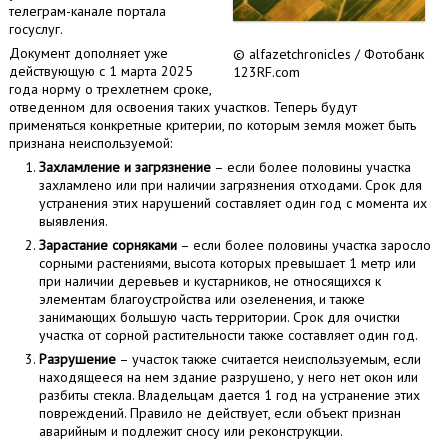
телеграм-канале портала
госуслуг.
Документ дополняет уже
© alfazetchronicles / Фотобанк
действующую с 1 марта 2025
123RF.com
года норму о трехлетнем сроке,
отведенном для освоения таких участков. Теперь будут
применяться конкретные критерии, по которым земля может быть
признана неиспользуемой:
Захламление и загрязнение
– если более половины участка
захламлено или при наличии загрязнения отходами. Срок для
устранения этих нарушений составляет один год с момента их
выявления.
Зарастание сорняками
– если более половины участка заросло
сорными растениями, высота которых превышает 1 метр или
при наличии деревьев и кустарников, не относящихся к
элементам благоустройства или озеленения, и также
занимающих большую часть территории. Срок для очистки
участка от сорной растительности также составляет один год.
Разрушение
– участок также считается неиспользуемым, если
находящееся на нем здание разрушено, у него нет окон или
разбиты стекла. Владельцам дается 1 год на устранение этих
повреждений. Правило не действует, если объект признан
аварийным и подлежит сносу или реконструкции.