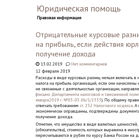
Юридическая помощь
Правовая информация
Отрицательные курсовые разни
на прибыль, если действия юр
получение дохода
13.02.2019
Нет комментариев
12 февраля 2019
Расходы в виде курсовых разниц нельзя включать в 
налога на прибыль организаций, если они начислены 
не связанные с деятельностью организации, направ
(
письмо Департамента налоговой и таможенной поли
января2019 г. №03-03-06/1/2333
). По общему прав
отвечать требованиям
ст. 252 Налогового кодекса
. А
экономически оправданны, подтверждены документа
получение дохода.
Отметим, что имущество в виде валютных ценностей,
(обязательства), стоимость которых выражена в иност
пересчитываются в рубли по курсу Банка России на д