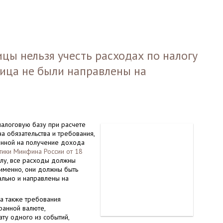
цы нельзя учесть расходах по налогу
лица не были направлены на
налоговую базу при расчете
на обязательства и требования,
ленной на получение дохода
тики Минфина России от 18
илу, все расходы должны
 именно, они должны быть
льно и направлены на
 а также требования
ранной валюте,
ату одного из событий,