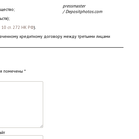
pressmaster
ущество;
/ Depositphotos.com
ств);
. 10 ст. 272 НК РФ
).
юченному кредитному договору между третьими лицами
ля помечены
*
айт