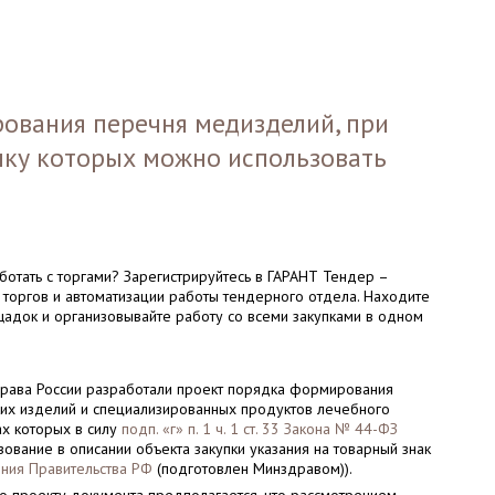
ования перечня медизделий, при
пку которых можно использовать
отать с торгами? Зарегистрируйтесь в ГАРАНТ Тендер –
 торгов и автоматизации работы тендерного отдела. Находите
щадок и организовывайте работу со всеми закупками в одном
рава России разработали проект порядка формирования
их изделий и специализированных продуктов лечебного
ках которых в силу
подп. «г» п. 1 ч. 1 ст. 33 Закона № 44-ФЗ
зование в описании объекта закупки указания на товарный знак
ния Правительства РФ
(подготовлен Минздравом)).