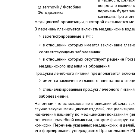
В частности, согла
вопроса о включен
© serrnovik / Фотобанк
перечень будет за
Фотодженика
комиссия. При этом
медицинской организации, в которой оказывается м
В перечень планируется включать медицинские издел
зарегистрированные в РФ;
в отношении которых имеется заключение главн
соответствующему заболеванию;
в отношении которых отсутствуют решение Росз
медицинского изделия из обращения.
Продукты лечебного питания предполагается включат
имеется заключение главного внештатного спец
специализированный продукт лечебного питани
заболеваниями.
Напомним, что использование в описании объекта зак
случае закупки медицинских изделий, специализиро
назначения пациенту по медицинским показаниям (и
решению врачебной комиссии, которое фиксируется
комиссии. Перечень указанных медицинских изделий
его формирования утверждаются Правительством РФ