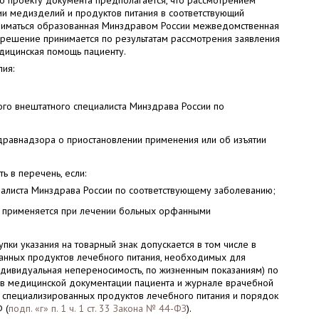
сно проекту документа предполагается, что рассмотрением
ии медизделий и продуктов питания в соответствующий
ниматься образованная Минздравом России межведомственная
 решение принимается по результатам рассмотрения заявления
едицинская помощь пациенту.
ия:
ого внештатного специалиста Минздрава России по
дравнадзора о приостановлении применения или об изъятии
ь в перечень, если:
иалиста Минздрава России по соответствующему заболеванию;
я применяется при лечении больных орфанными
упки указания на товарный знак допускается в том числе в
ванных продуктов лечебного питания, необходимых для
ндивидуальная непереносимость, по жизненным показаниям) по
 в медицинской документации пациента и журнале врачебной
, специализированных продуктов лечебного питания и порядок
 (
подп. «г» п. 1 ч. 1 ст. 33 Закона № 44-ФЗ
).