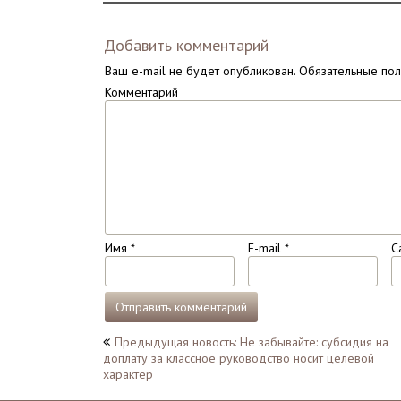
Добавить комментарий
Ваш e-mail не будет опубликован.
Обязательные по
Комментарий
Имя
*
E-mail
*
С
Навигация
Предыдущая новость: Не забывайте: субсидия на
доплату за классное руководство носит целевой
по
характер
записям