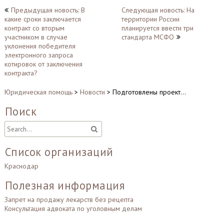
Навигация
Предыдущая новость: В
Следующая новость: На
какие сроки заключается
территории России
по
контракт со вторым
планируется ввести три
записям
участником в случае
стандарта МСФО
уклонения победителя
электронного запроса
котировок от заключения
контракта?
Юридическая помощь
>
Новости
>
Подготовлены проект…
Поиск
Список организаций
Краснодар
Полезная информация
Запрет на продажу лекарств без рецепта
Консультация адвоката по уголовным делам