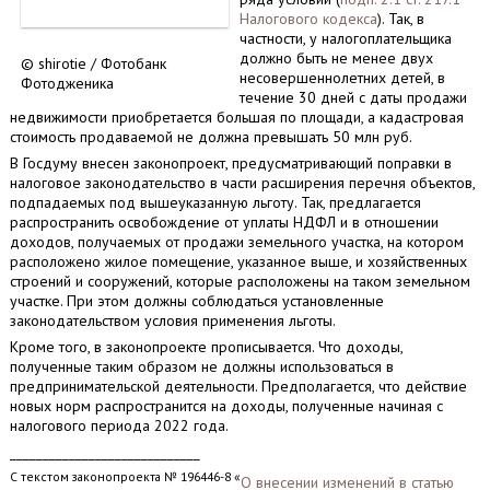
Налогового кодекса
). Так, в
частности, у налогоплательщика
должно быть не менее двух
© shirotie / Фотобанк
несовершеннолетних детей, в
Фотодженика
течение 30 дней с даты продажи
недвижимости приобретается большая по площади, а кадастровая
стоимость продаваемой не должна превышать 50 млн руб.
В Госдуму внесен законопроект, предусматривающий поправки в
налоговое законодательство в части расширения перечня объектов,
подпадаемых под вышеуказанную льготу. Так, предлагается
распространить освобождение от уплаты НДФЛ и в отношении
доходов, получаемых от продажи земельного участка, на котором
расположено жилое помещение, указанное выше, и хозяйственных
строений и сооружений, которые расположены на таком земельном
участке. При этом должны соблюдаться установленные
законодательством условия применения льготы.
Кроме того, в законопроекте прописывается. Что доходы,
полученные таким образом не должны использоваться в
предпринимательской деятельности. Предполагается, что действие
новых норм распространится на доходы, полученные начиная с
налогового периода 2022 года.
_____________________________
С текстом законопроекта № 196446-8 «
О внесении изменений в статью