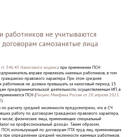
и работников не учитываются
 договорам самозанятые лица
5 ст. 346.43 Налогового кодекса
при применении ПСН
дприниматель вправе привлекать наемных работников, в том
 гражданско-правового характера. При этом средняя
х работников не должна превышать за налоговый период 15
дам предпринимательской деятельности, осуществляемым ИП, в
применяется ПСН (
Письмо Минфина России от 20 апреля 2021
3
).
 по расчету средней численности предусмотрено, что в СЧ
явших работу по договорам гражданско-правового характера,
ом числе, физические лица, применяющие специальный
алог на профессиональный доход». Таким образом,
 ПСН, использующий по договорам ГПХ труд лиц, применяющих
их при определении средней численности наемных работников.