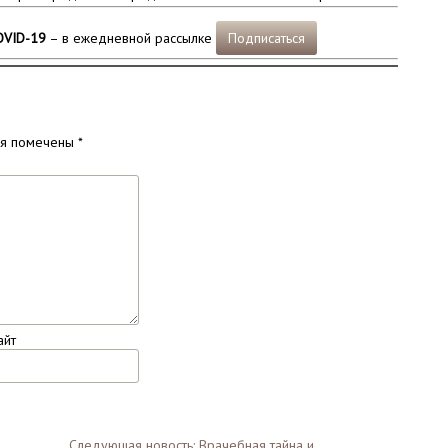
OVID-19
– в ежедневной рассылке
Подписаться
ля помечены
*
айт
Следующая новость: Врачебная тайна и