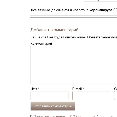
Все важные документы и новости о
коронавирусе C
Добавить комментарий
Ваш e-mail не будет опубликован.
Обязательные по
Комментарий
Имя
*
E-mail
*
С
Навигация
Предыдущая новость: С 25 мая – новый порядок