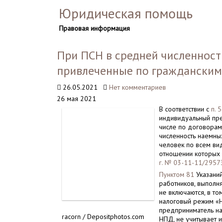
Юридическая помощь
Правовая информация
При ПСН в средней численност
привлеченные по гражданским
26.05.2021
Нет комментариев
26 мая 2021
В соответствии с
п. 
индивидуальный пре
числе по договорам
численность наемны
человек по всем ви
отношении которых 
г. № 03-11-11/2957
Пунктом 81
Указаний
работников, выполн
не включаются, в т
налоговый режим «Н
предприниматель на
racorn / Depositphotos.com
НПД, не учитывает 