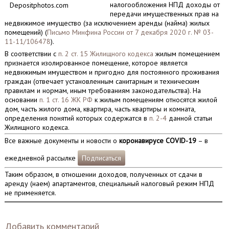
налогообложения НПД доходы от
Depositphotos.com
передачи имущественных прав на
недвижимое имущество (за исключением аренды (найма) жилых
помещений) (
Письмо Минфина России от 7 декабря 2020 г. № 03-
11-11/106478
).
В соответствии с
п. 2 ст. 15 Жилищного кодекса
жилым помещением
признается изолированное помещение, которое является
недвижимым имуществом и пригодно для постоянного проживания
граждан (отвечает установленным санитарным и техническим
правилам и нормам, иным требованиям законодательства). На
основании
п. 1 ст. 16 ЖК РФ
к жилым помещениям относятся жилой
дом, часть жилого дома, квартира, часть квартиры и комната,
определения понятий которых содержатся в
п. 2-4
данной статьи
Жилищного кодекса.
Все важные документы и новости о
коронавирусе COVID-19
– в
ежедневной рассылке
Подписаться
Таким образом, в отношении доходов, полученных от сдачи в
аренду (наем) апартаментов, специальный налоговый режим НПД
не применяется.
Добавить комментарий