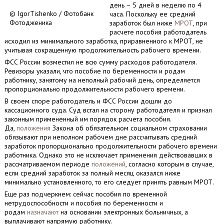
день – 5 дней в неделю по 4
© IgorTishenko / Фотобанк
часа. Поскольку ее средний
Фотодженика
заработок был ниже
МРОТ
, при
расчете пособия работодатель
исходил из минимального заработка, приравненного к МРОТ, не
учитывая сокращенную продолжительность рабочего времени.
ФСС России возместил не всю сумму расходов работодателя.
Ревизоры указали, что пособие по беременности и родам
работнику, занятому на неполный рабочий день, определяется
пропорционально продолжительности рабочего времени.
В своем споре работодатель и ФСС России дошли до
кассационного суда. Суд встал на сторону работодателя и признал
законным примененный им порядок расчета пособия.
Да,
положения
Закона об обязательном социальном страховании
обязывают при неполном рабочем дне рассчитывать средний
заработок пропорционально продолжительности рабочего времени
работника. Однако это не исключает применения действовавших в
рассматриваемом периоде
положений
, согласно которым в случае,
если средний заработок за полный месяц оказался ниже
минимально установленного, то его следует принять равным МРОТ.
Еще раз подчеркнем: сейчас пособия по временной
нетрудоспособности и пособия по беременности и
родам
назначают
на основании электронных больничных, а
выплачивают напрямую работнику.