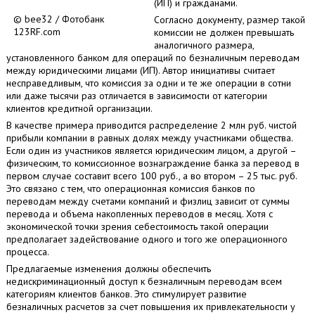
(ИП) и гражданами.
© bee32 / Фотобанк
Согласно документу, размер такой
123RF.com
комиссии не должен превышать
аналогичного размера,
установленного банком для операций по безналичным переводам
между юридическими лицами (ИП). Автор инициативы считает
несправедливым, что комиссия за одни и те же операции в сотни
или даже тысячи раз отличается в зависимости от категории
клиентов кредитной организации.
В качестве примера приводится распределение 2 млн руб. чистой
прибыли компании в равных долях между участниками общества.
Если один из участников является юридическим лицом, а другой –
физическим, то комиссионное вознаграждение банка за перевод в
первом случае составит всего 100 руб., а во втором – 25 тыс. руб.
Это связано с тем, что операционная комиссия банков по
переводам между счетами компаний и физлиц зависит от суммы
перевода и объема накопленных переводов в месяц. Хотя с
экономической точки зрения себестоимость такой операции
предполагает задействование одного и того же операционного
процесса.
Предлагаемые изменения должны обеспечить
недискриминационный доступ к безналичным переводам всем
категориям клиентов банков. Это стимулирует развитие
безналичных расчетов за счет повышения их привлекательности у