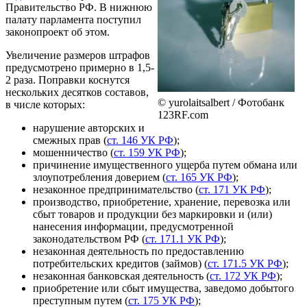
Правительство РФ. В нижнюю
палату парламента поступил
законопроект об этом.
Увеличение размеров штрафов
предусмотрено примерно в 1,5-
2 раза. Поправки коснутся
нескольких десятков составов,
© yurolaitsalbert / Фотобанк
в числе которых:
123RF.com
нарушение авторских и
смежных прав (
ст. 146 УК РФ
);
мошенничество (
ст. 159 УК РФ
);
причинение имущественного ущерба путем обмана или
злоупотребления доверием (
ст. 165 УК РФ
);
незаконное предпринимательство (
ст. 171 УК РФ
);
производство, приобретение, хранение, перевозка или
сбыт товаров и продукции без маркировки и (или)
нанесения информации, предусмотренной
законодательством РФ (
ст. 171.1 УК РФ
);
незаконная деятельность по предоставлению
потребительских кредитов (займов) (
ст. 171.5 УК РФ
);
незаконная банковская деятельность (
ст. 172 УК РФ
);
приобретение или сбыт имущества, заведомо добытого
преступным путем (
ст. 175 УК РФ
);