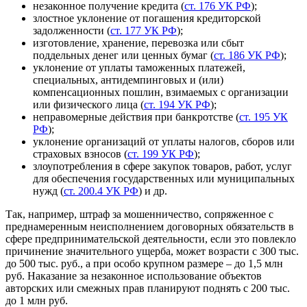
незаконное получение кредита (
ст. 176 УК РФ
);
злостное уклонение от погашения кредиторской
задолженности (
ст. 177 УК РФ
);
изготовление, хранение, перевозка или сбыт
поддельных денег или ценных бумаг (
ст. 186 УК РФ
);
уклонение от уплаты таможенных платежей,
специальных, антидемпинговых и (или)
компенсационных пошлин, взимаемых с организации
или физического лица (
ст. 194 УК РФ
);
неправомерные действия при банкротстве (
ст. 195 УК
РФ
);
уклонение организаций от уплаты налогов, сборов или
страховых взносов (
ст. 199 УК РФ
);
злоупотребления в сфере закупок товаров, работ, услуг
для обеспечения государственных или муниципальных
нужд (
ст. 200.4 УК РФ
) и др.
Так, например, штраф за мошенничество, сопряженное с
преднамеренным неисполнением договорных обязательств в
сфере предпринимательской деятельности, если это повлекло
причинение значительного ущерба, может возрасти с 300 тыс.
до 500 тыс. руб., а при особо крупном размере – до 1,5 млн
руб. Наказание за незаконное использование объектов
авторских или смежных прав планируют поднять с 200 тыс.
до 1 млн руб.