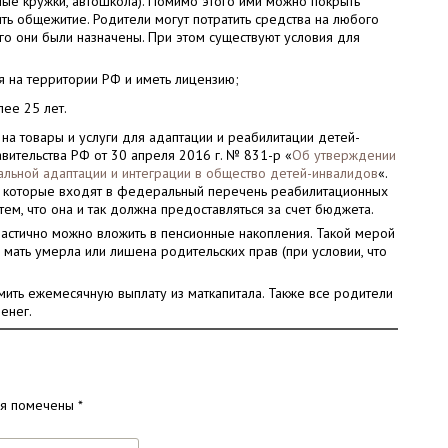
ные кружки, автошкола). Помимо этого ими можно покрыть
ть общежитие. Родители могут потратить средства на любого
ого они были назначены. При этом существуют условия для
я на территории РФ и иметь лицензию;
ее 25 лет.
 на товары и услуги для адаптации и реабилитации детей-
вительства РФ от 30 апреля 2016 г. № 831-р «
Об утверждении
альной адаптации и интеграции в общество детей-инвалидов
«.
ги, которые входят в федеральный перечень реабилитационных
 тем, что она и так должна предоставляться за счет бюджета.
частично можно вложить в пенсионные накопления. Такой мерой
и мать умерла или лишена родительских прав (при условии, что
мить ежемесячную выплату из маткапитала. Также все родители
енег.
ля помечены
*