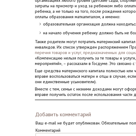
организациях любого уровня (детские сады, спортив
затраты на присмотр и уход за ребенком либо оплати
ребенка, а не только на того, после рождения котор
оплаты образования маткапиталом, а именно:
образовательная организация должна находитьс
на начало обучения ребенку должно быть не бол
Также родители могут потратить материнский капитал
инвалидов. Их список утвержден распоряжением Пра
перечня товаров и услуг, предназначенных для соци
«Компенсацию нельзя получить за те товары и услу
мероприятий», – рассказали в Госдуме. Это связано с
Еще средства материнского капитала полностью или 
вправе воспользоваться матери и отцы в случае, есл
они единственные усыновители).
Вместе с тем, семьи с низкими доходами могут офор
вправе получить остаток после использования части д
Добавить комментарий
Ваш e-mail не будет опубликован.
Обязательные по
Комментарий