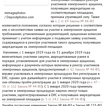
участников электронного аукциона,
получивших аккредитацию на
соответствующих площадках,
mimagephotos
признана утратившей силу. Также
/ Depositphotos.com
из
ч. 2 ст. 69 Закона № 44-ФЗ
исключаются положения, согласно которым решение о соответствии
или о несоответствии заявки на участие в электронном аукционе
требованиям, установленным документацией, аукционная комиссия
принимает с учетом информации о подавшем заявку участнике,
содержащуюся в реестре участников такого аукциона, получивших
аккредитацию на электронной площадке.
Напомним, с 1 января 2019 года по 31 декабря 2019 года
включительно участники закупок, аккредитованные ранее в
порядке, установленном для участия в электронных аукционах,
информация и документы которых включены в реестр участников
электронных аукционов, предусмотренный
ст. 62 Закона № 44-ФЗ
,
вправе участвовать в электронных процедурах без регистрации в
ЕИС, однако для дальнейшего участия в электронных процедурах
они обязаны пройти регистрацию до 1 января 2020 года (
ч.ч. 47 –
50 ст. 112 Закона № 44-ФЗ
). С 1 января 2020 года принимать
участие в электронных процедурах закупок смогут только
участники, зарегистрированные в ЕИС и получившие аккредитацию
на электронной площадке (
ч. 5 ст. 24.2 Закона № 44-ФЗ
).
Узнайте последние изменения Закона № 44-ФЗ и Закона № 223-ФЗ,