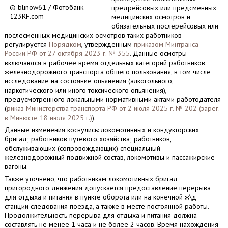
© blinow61 / Фотобанк
предрейсовых или предсменных
123RF.com
медицинских осмотров и
обязательных послерейсовых или
послесменных медицинских осмотров таких работников
регулируется
Порядком
, утвержденным
приказом Минтранса
России РФ от 27 октября 2023 г. № 355
. Данные осмотры
включаются в рабочее время отдельных категорий работников
железнодорожного транспорта общего пользования, в том числе
исследование на состояние опьянения (алкогольного,
наркотического или иного токсического опьянения),
предусмотренного локальными нормативными актами работодателя
(
риказ Министерства транспорта РФ от 2 июля 2025 г. № 202 (зарег.
в Минюсте 18 июля 2025 г.)
).
Данные изменения коснулись: локомотивных и кондукторских
бригад; работников путевого хозяйства; работников,
обслуживающих (сопровождающих) специальный
железнодорожный подвижной состав, локомотивы и пассажирские
вагоны.
Также уточнено, что работникам локомотивных бригад
пригородного движения допускается предоставление перерыва
для отдыха и питания в пункте оборота или на конечной ж\д
станции следования поезда, а также в месте постоянной работы.
Продолжительность перерыва для отдыха и питания должна
составлять не менее 1 часа и не более 2 часов. Время нахождения