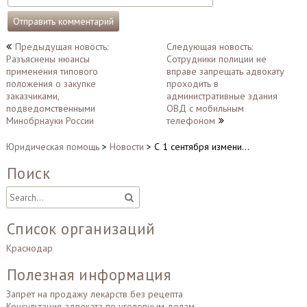
Навигация
Предыдущая новость:
Следующая новость:
Разъяснены нюансы
Сотрудники полиции не
по
применения типового
вправе запрещать адвокату
записям
положения о закупке
проходить в
заказчиками,
административные здания
подведомственными
ОВД с мобильным
Минобрнауки России
телефоном
Юридическая помощь
>
Новости
>
С 1 сентября измени…
Поиск
Список организаций
Краснодар
Полезная информация
Запрет на продажу лекарств без рецепта
Консультация адвоката по уголовным делам