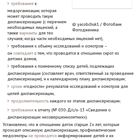
требования
к
медорганизации, которая
может проводить такую
диспансеризацию (с перечнем
© yacobchuk1 / Фотобанк
необходимых лицензий, а
Фотодженика
также
варианты
для тех
случаев, когда части необходимых лицензий нет),
требования к объему исследований и осмотров –
он
совпадает
с тем, что проводятся в отношении сирот из
детских домов,
требования к поименному списку детей, подлежащих
диспансеризации (составляет врач, ответственный за проведение
диспансеризации), и к календарному плану диспансеризации;
сроки
«годности» результатов исследований и осмотров для
целей диспансеризации,
продолжительность
каждого из этапов диспансеризации;
требования
к отчету (№ 030-Д/с/о-13 «Сведения о
диспансеризации несовершеннолетних»).
Установлено, что в отношении деток старше 2х лет, которые
проходят описанную диспансеризацию, профилактические
медосмотры
не проводятся
информирование детей и их