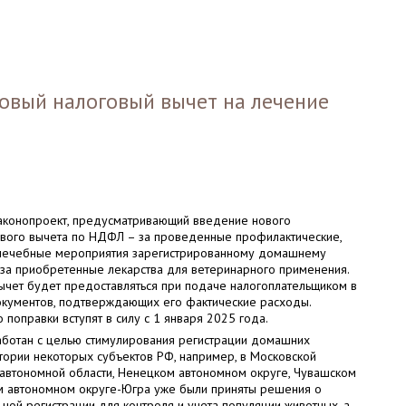
новый налоговый вычет на лечение
законопроект, предусматривающий введение нового
ового вычета по НДФЛ – за проведенные профилактические,
 лечебные мероприятия зарегистрированному домашнему
 за приобретенные лекарства для ветеринарного применения.
ычет будет предоставляться при подаче налогоплательщиком в
окументов, подтверждающих его фактические расходы.
 поправки вступят в силу с 1 января 2025 года.
аботан с целью стимулирования регистрации домашних
тории некоторых субъектов РФ, например, в Московской
 автономной области, Ненецком автономном округе, Чувашском
м автономном округе-Югра уже были приняты решения о
ной регистрации для контроля и учета популяции животных, а