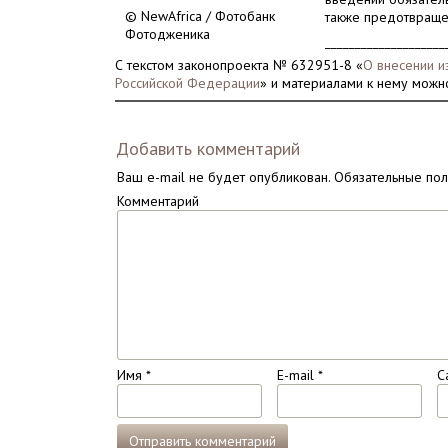
© NewAfrica / Фотобанк
также предотвраще
Фотодженика
____________________
С текстом законопроекта № 632951-8 «
О внесении и
Российской Федерации
» и материалами к нему можн
Добавить комментарий
Ваш e-mail не будет опубликован.
Обязательные по
Комментарий
Имя
*
E-mail
*
С