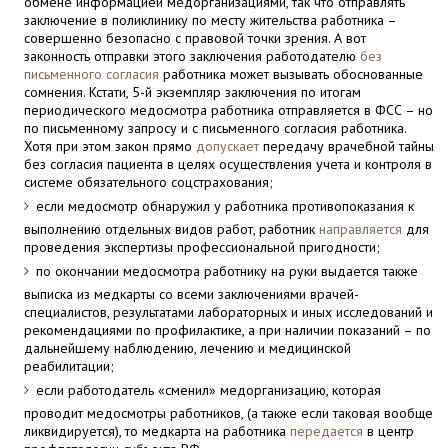
обмене информацией медорганизациями, так что отправлять
заключение в поликлинику по месту жительства работника –
совершенно безопасно с правовой точки зрения. А вот
законность отправки этого заключения работодателю
без
письменного согласия
работника может вызывать обоснованные
сомнения. Кстати, 5-й экземпляр заключения по итогам
периодического медосмотра работника отправляется в ФСС – но
по письменному запросу и с письменного согласия работника.
Хотя при этом закон прямо
допускает
передачу врачебной тайны
без согласия пациента в целях осуществления учета и контроля в
системе обязательного соцстрахования;
если медосмотр обнаружил у работника противопоказания к
выполнению отдельных видов работ, работник
направляется
для
проведения экспертизы профессиональной пригодности;
по окончании медосмотра работнику на руки выдается также
выписка из медкарты со всеми заключениями врачей-
специалистов, результатами лабораторных и иных исследований и
рекомендациями по профилактике, а при наличии показаний – по
дальнейшему наблюдению, лечению и медицинской
реабилитации;
если работодатель «сменил» медорганизацию, которая
проводит медосмотры работников, (а также если таковая вообще
ликвидируется), то медкарта на работника
передается
в центр