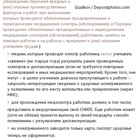
утверждении перечней вредных и
(или) опасных производственных
Gladkov / Depositphotos.com
факторов и работ, при выполнении
которых проводятся обязательные предварительные и
периодические медицинские осмотры (обследования), и Порядка
проведения обязательных предварительных и периодических
медицинских осмотров (обследований) работников, занятых на
тяжелых работах и на работах с вредными и (или) опасными
условиями труда
» ):
медики, которые проводят осмотр работника,
могут
учитывать
«свежие» (не старше года) результаты ранее проведенных
осмотров и диспансеризации (если не требуется повторных
исследований и иных медицинских мероприятий). Кроме того, они
могут – в целях уточнения диагноза приступающего к работе –
запросить интересующие сведения о здоровье осматриваемого
у поликлиники по его месту жительства или прикрепления (через
МИС);
для прохождения медосмотра работник должен, в том числе,
представить в медорганизацию свой СНИЛС. Еще работник может
(хотя не обязан) принести выписку из своей медкарты «своей»
поликлиники с результатами диспансеризации;
на осматриваемого заводится только карта, паспорт здоровья
теперь не оформляется;