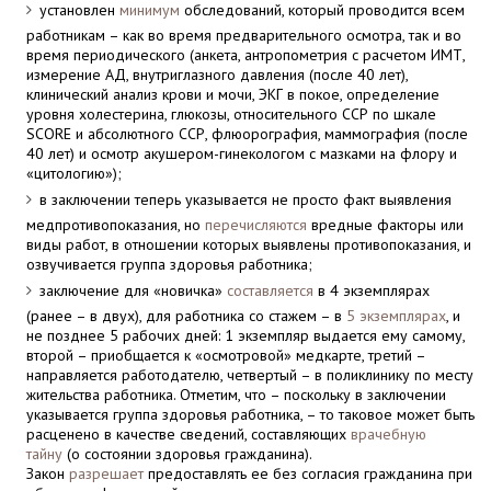
установлен
минимум
обследований, который проводится всем
работникам – как во время предварительного осмотра, так и во
время периодического (анкета, антропометрия с расчетом ИМТ,
измерение АД, внутриглазного давления (после 40 лет),
клинический анализ крови и мочи, ЭКГ в покое, определение
уровня холестерина, глюкозы, относительного ССР по шкале
SCORE и абсолютного ССР, флюорография, маммография (после
40 лет) и осмотр акушером-гинекологом с мазками на флору и
«цитологию»);
в заключении теперь указывается не просто факт выявления
медпротивопоказания, но
перечисляются
вредные факторы или
виды работ, в отношении которых выявлены противопоказания, и
озвучивается группа здоровья работника;
заключение для «новичка»
составляется
в 4 экземплярах
(ранее – в двух), для работника со стажем – в
5 экземплярах
, и
не позднее 5 рабочих дней: 1 экземпляр выдается ему самому,
второй – приобщается к «осмотровой» медкарте, третий –
направляется работодателю, четвертый – в поликлинику по месту
жительства работника. Отметим, что – поскольку в заключении
указывается группа здоровья работника, – то таковое может быть
расценено в качестве сведений, составляющих
врачебную
тайну
(о состоянии здоровья гражданина).
Закон
разрешает
предоставлять ее без согласия гражданина при