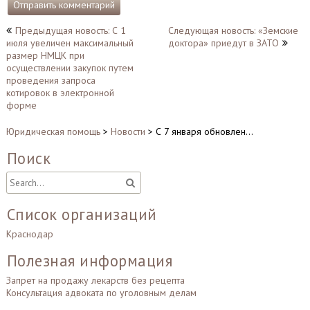
Навигация
Предыдущая новость: С 1
Следующая новость: «Земские
июля увеличен максимальный
доктора» приедут в ЗАТО
по
размер НМЦК при
записям
осуществлении закупок путем
проведения запроса
котировок в электронной
форме
Юридическая помощь
>
Новости
>
С 7 января обновлен…
Поиск
Список организаций
Краснодар
Полезная информация
Запрет на продажу лекарств без рецепта
Консультация адвоката по уголовным делам