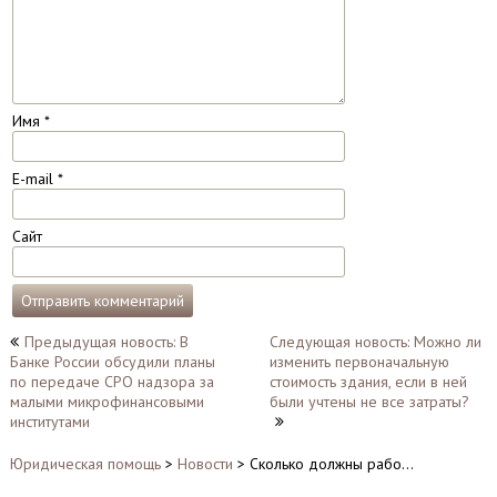
Имя
*
E-mail
*
Сайт
Навигация
Предыдущая новость: В
Следующая новость: Можно ли
Банке России обсудили планы
изменить первоначальную
по
по передаче СРО надзора за
стоимость здания, если в ней
записям
малыми микрофинансовыми
были учтены не все затраты?
институтами
Юридическая помощь
>
Новости
>
Сколько должны рабо…