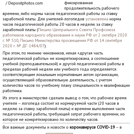
фиксированная
/ Depositphotos.com
продолжительность рабочего
времени, либо нормы часов педагогической работы за ставку
заработной платы. Для учителей-логопедов
установлена
норма
часов педагогической работы 20 часов в неделю за ставку
заработной платы (
Письмо Центрального Совета Профсоюза
работников народного образования и науки РФ от 2 октября 2020
г. № 510
,
Письмо Министерства просвещения РФ от 14 сентября
2020 г. № ДГ-1484/07
).
При этом, по мнению чиновников, некая «другая часть
педагогической работы» не конкретизирована, а соотношение
учебной (преподавательской) и другой педагогической работы в
пределах рабочей недели или учебного года определяется
соответствующим локальным нормативным актом организации,
осуществляющей образовательную деятельность, с учетом
количества часов по учебному плану специальности и квалификации
работника.
Из этого в министерстве сделали вывод о том, что рабочее время
учителя – логопеда состоит из нормируемой части (20 часов в
неделю за ставку заработной платы) и времени выполнения части
педагогической работы, требующей затрат рабочего времени, но
которое не конкретизировано по количеству часов.
Все важные документы и новости о
коронавирусе COVID-19
– в