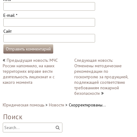
E-mail
*
Сайт
Навигация
Предыдущая новость: МЧС
Следующая новость:
России напомнило, на каких
Отменены методические
по
территориях вправе вести
рекомендации по
записям
деятельность лицензиат и с
госконтролю за продукцией,
какого момента
подлежащей соответствию
требованиям пожарной
безопасности
Юридическая помощь
>
Новости
>
Скорректированы…
Поиск