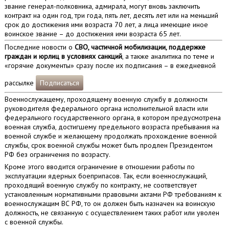
звание генерал-полковника, адмирала, могут вновь заключить
контракт на один год, три года, пять лет, десять лет или на меньший
срок до достижения ими возраста 70 лет, а лица имеющие иное
воинское звание – до достижения ими возраста 65 лет.
Последние новости о
СВО, частичной мобилизации, поддержке
граждан и юрлиц в условиях санкций
, а также аналитика по теме и
«горячие документы» сразу после их подписания – в ежедневной
рассылке
Подписаться
Военнослужащему, проходящему военную службу в должности
руководителя федерального органа исполнительной власти или
федерального государственного органа, в котором предусмотрена
военная служба, достигшему предельного возраста пребывания на
военной службе и желающему продолжать прохождение военной
службы, срок военной службы может быть продлен Президентом
РФ без ограничения по возрасту.
Кроме этого вводится ограничение в отношении работы по
эксплуатации ядерных боеприпасов. Так, если военнослужащий,
проходящий военную службу по контракту, не соответствует
установленным нормативными правовыми актами РФ требованиям к
военнослужащим ВС РФ, то он должен быть назначен на воинскую
должность, не связанную с осуществлением таких работ или уволен
с военной службы.