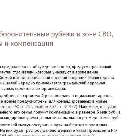
оборонительные рубежи в зоне СВО,
ты и компенсации
 представило на обсуждение проект, предусматривающий
антии строителям, которые участвуют в возведении
бежей в зоне специальной военной операции. Министерство
этих целей нередко привлекается гражданский персонал
частных строительных организаций.
одобрен, на строителей распространят социальные гарантии,
ее время предусмотрены для командированных в новые
идента РФ от 29 декабря 2022 г. № 972
). Напомним, в случае
нного его семья получит компенсацию в размере 5 млн руб., а
 командировке увечье, полагается выплата в размере 3 млн руб.
троителей смогут поступить в вузы на бюджет в пределах
 На них будет распространено действие Указа Президента РФ
 268 «
О дополнительных мерах поддержки семей