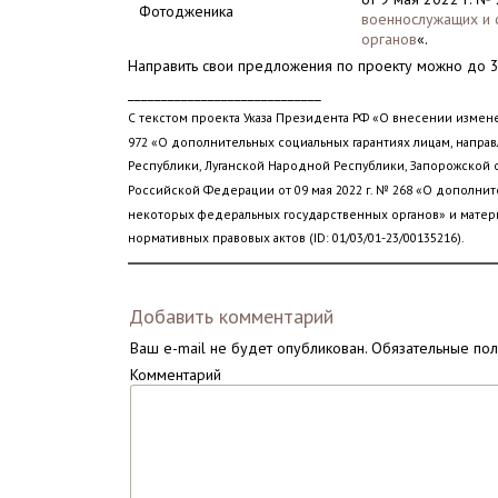
Фотодженика
военнослужащих и 
органов
«.
Направить свои предложения по проекту можно до 
_____________________________
С текстом проекта Указа Президента РФ «О внесении измене
972 «О дополнительных социальных гарантиях лицам, нап
Республики, Луганской Народной Республики, Запорожской о
Российской Федерации от 09 мая 2022 г. № 268 «О дополн
некоторых федеральных государственных органов» и матер
нормативных правовых актов (ID: 01/03/01-23/00135216).
Добавить комментарий
Ваш e-mail не будет опубликован.
Обязательные по
Комментарий