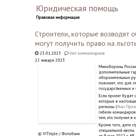
Юридическая помощь
Правовая информация
Строители, которые возводят 
могут получить право на льго
23.01.2023
Нет комментариев
22 января 2023
Минобороны России
дополнительные гар
оборонительных ру
поясняет, что для 
государственных и 
Если проект будет 
которые в настоящ
регионы (
Указ През
гибели командирова
тем, кто получил в
Кроме того, дети с
специальной квоты.
© VITstyle / Фотобанк
от 9 мая 2022 г. №