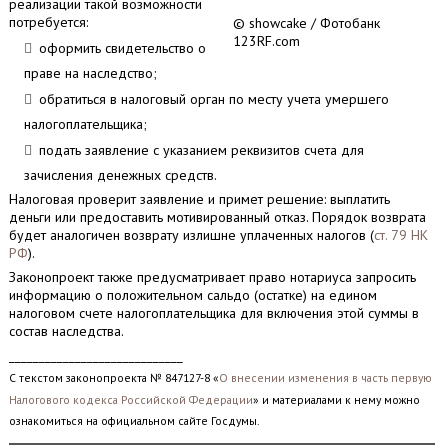
реализации такой возможности
потребуется:
© showcake / Фотобанк
123RF.com
оформить свидетельство о
праве на наследство;
обратиться в налоговый орган по месту учета умершего
налогоплательщика;
подать заявление с указанием реквизитов счета для
зачисления денежных средств.
Налоговая проверит заявление и примет решение: выплатить
деньги или предоставить мотивированный отказ. Порядок возврата
будет аналогичен возврату излишне уплаченных налогов (
ст. 79 НК
РФ
).
Законопроект также предусматривает право нотариуса запросить
информацию о положительном сальдо (остатке) на едином
налоговом счете налогоплательщика для включения этой суммы в
состав наследства.
_____________________________
С текстом законопроекта № 847127-8 «
О внесении изменения в часть первую
Налогового кодекса Российской Федерации
» и материалами к нему можно
ознакомиться на официальном сайте Госдумы.