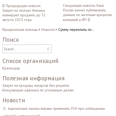
Навигация
Следующая новость: Банк
Предыдущая новость:
России начнет публиковать
Запрет на экспорт бензина
по
данные по льготным кредитам
планируют продлить до 31
записям
августа 2025 года
компаний и ИП
Юридическая помощь
>
Новости
>
Сумму переплаты по…
Поиск
Список организаций
Краснодар
Полезная информация
Запрет на продажу лекарств без рецепта
Консультация адвоката по уголовным делам
Новости
Адвокатские палаты вправе применять УСН при соблюдении
условий и ограничений