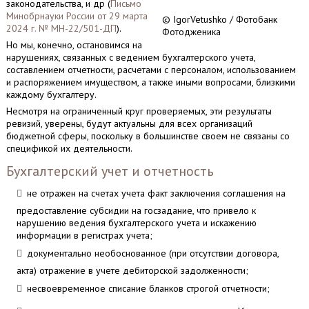
законодательства, и др (
Письмо
Минобрнауки России от 29 марта
© IgorVetushko / Фотобанк
2024 г. № МН-22/501-ДП
).
Фотодженика
Но мы, конечно, остановимся на
нарушениях, связанных с ведением бухгалтерского учета,
составлением отчетности, расчетами с персоналом, использованием
и распоряжением имуществом, а также иными вопросами, близкими
каждому бухгалтеру.
Несмотря на ограниченный круг проверяемых, эти результаты
ревизий, уверены, будут актуальны для всех организаций
бюджетной сферы, поскольку в большинстве своем не связаны со
спецификой их деятельности.
Бухгалтерский учет и отчетность
не отражен на счетах учета факт заключения соглашения на
предоставление субсидии на госзадание, что привело к
нарушению ведения бухгалтерского учета и искажению
информации в регистрах учета;
документально необоснованное (при отсутствии договора,
акта) отражение в учете дебиторской задолженности;
несвоевременное списание бланков строгой отчетности;