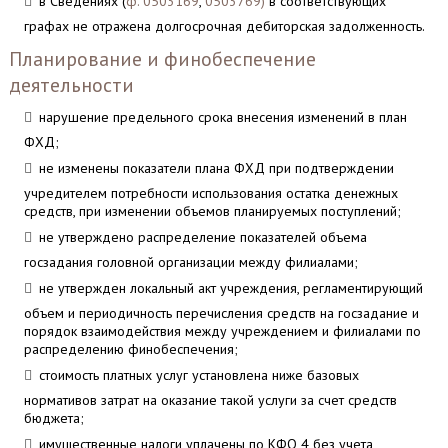
в Сведениях (
ф. 0503169
,
0503769)
в соответствующих
графах не отражена долгосрочная дебиторская задолженность.
Планирование и финобеспечение
деятельности
нарушение предельного срока внесения изменений в план
ФХД;
не изменены показатели плана ФХД при подтверждении
учредителем потребности использования остатка денежных
средств, при изменении объемов планируемых поступлений;
не утверждено распределение показателей объема
госзадания головной организации между филиалами;
не утвержден локальный акт учреждения, регламентирующий
объем и периодичность перечисления средств на госзадание и
порядок взаимодействия между учреждением и филиалами по
распределению финобеспечения;
стоимость платных услуг установлена ниже базовых
нормативов затрат на оказание такой услуги за счет средств
бюджета;
имущественные налоги уплачены по КФО 4 без учета