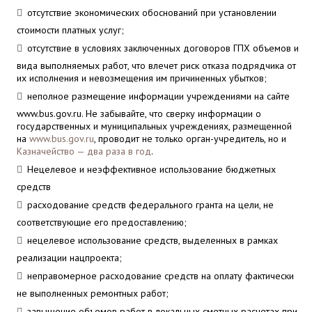
отсутствие экономических обоснований при установлении
стоимости платных услуг;
отсутствие в условиях заключенных договоров ГПХ объемов и
вида выполняемых работ, что влечет риск отказа подрядчика от
их исполнения и невозмещения им причиненных убытков;
неполное размещение информации учреждениями на сайте
www.bus.gov.ru. Не забывайте, что сверку информации о
государственных и муниципальных учреждениях, размещенной
на
www.bus.gov.ru
, проводит не только орган-учредитель, но и
Казначейство — два раза в год
.
Нецелевое и неэффективное использование бюджетных
средств
расходование средств федерального гранта на цели, не
соответствующие его предоставлению;
нецелевое использование средств, выделенных в рамках
реализации нацпроекта;
неправомерное расходование средств на оплату фактически
не выполненных ремонтных работ;
завышение объемов работ в локальных сметных расчетах при