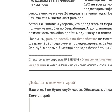
© kwanchai123rf / Фотобанк
СВО не всегда мо
123RF.com
подтвердить инфо
отношениях не менее 26 недель в течение года. П
назначают в минимальном размере.
Авторы инициативы уверены, что предлагаемая мера
получение пособия по безработице. А дополнительн
возможность спокойно пройти медицинскую и психол
Напомним,
размер пособия по безработице
не может
февраля 2025 года суммы проиндексировали. Сейчас
044 руб. в первые 3 месяца периода безработицы и
_____________________________
С текстом законопроекта № 988565-8 «
О внесении изменени
Федерации
» и материалами к нему можно ознакомиться на 
Добавить комментарий
Ваш e-mail не будет опубликован.
Обязательные по
Комментарий