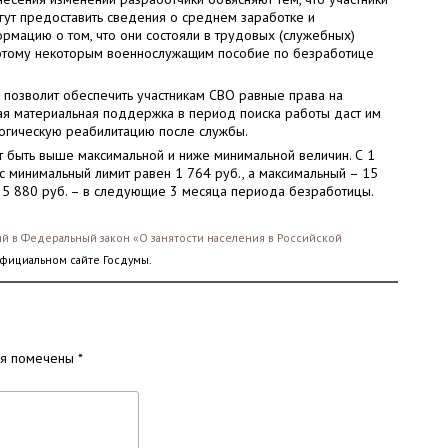
гут предоставить сведения о среднем заработке и
рмацию о том, что они состояли в трудовых (служебных)
оэтому некоторым военнослужащим пособие по безработице
 позволит обеспечить участникам СВО равные права на
ая материальная поддержка в период поиска работы даст им
огическую реабилитацию после службы.
 быть выше максимальной и ниже минимальной величин. С 1
 минимальный лимит равен 1 764 руб., а максимальный – 15
 5 880 руб. – в следующие 3 месяца периода безработицы.
й в Федеральный закон «О занятости населения в Российской
официальном сайте Госдумы.
ля помечены
*