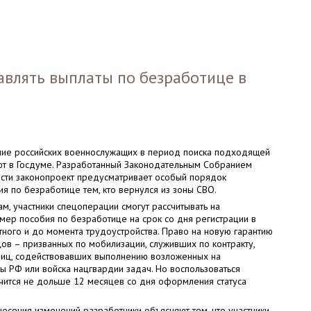
авлять выплаты по безработице в
ние российских военнослужащих в период поиска подходящей
т в Госдуме. Разработанный Законодательным Собранием
сти законопроект предусматривает особый порядок
ия по безработице тем, кто вернулся из зоны СВО.
м, участники спецоперации смогут рассчитывать на
мер пособия по безработице на срок со дня регистрации в
тного и до момента трудоустройства. Право на новую гарантию
цов – призванных по мобилизации, служивших по контракту,
лиц, содействовавших выполнению возложенных на
 РФ или войска нацгвардии задач. Но воспользоваться
чится не дольше 12 месяцев со дня оформления статуса
есения изменений разработчики объясняют тем, что участники