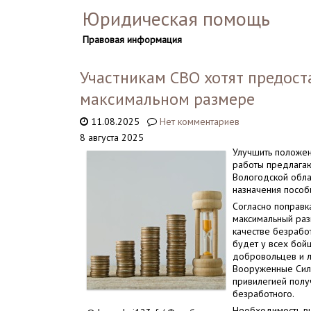
Юридическая помощь
Правовая информация
Участникам СВО хотят предост
максимальном размере
11.08.2025
Нет комментариев
8 августа 2025
Улучшить положе
работы предлагаю
Вологодской обла
назначения пособ
Согласно поправка
максимальный раз
качестве безрабо
будет у всех бой
добровольцев и 
Вооруженные Силы
привилегией полу
безработного.
Необходимость вн