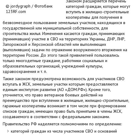
Законом расширяется перечень
© jordygraph / Фотобанк
категорий граждан, которые могут
123RF.com
вступить в жилищно-строительные
кооперативы для получения в
безвозмездное пользование земельных участков, находящихся в
государственной или муниципальной собственности, для
строительства жилья. Изменения касаются граждан, принимающих
(принимавших) участие в СВО на территориях Украины, ДНР, ЛНР,
Запорожской и Херсонской областей или выполняющих
(выполнявших) задачи по отражению вооруженного вторжения на
территорию России. До этого такой привилегией пользовались
только многодетные граждане, работники социальных и
образовательных организаций, учреждений культуры,
здравоохранения и т. п.
Также законом предусмотрена возможность для участников СВО
вступать в ЖСК, земельные участки которым предоставляются
единым институтом развития (АО «ДОМ.РФ»). Кроме того,
уточняется, что право ветеранов боевых действий на
преимущество при вступлении в жилищные, жилищно-строительные,
гаражные кооперативы возникает в том числе при формировании
списков граждан, имеющих право быть принятыми в члены ЖСК,
создаваемого в соответствии с федеральными законами.
Правительство РФ наделяется полномочиями по определению:
категорий граждан из числа участников СВО и оснований