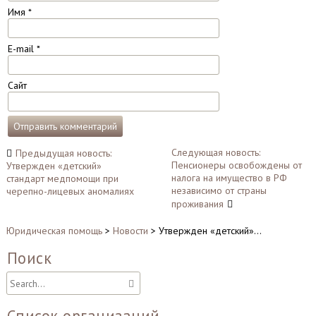
Имя
*
E-mail
*
Сайт
Навигация
Следующая новость:
Предыдущая новость:
Пенсионеры освобождены от
Утвержден «детский»
по
налога на имущество в РФ
стандарт медпомощи при
записям
независимо от страны
черепно-лицевых аномалиях
проживания
Юридическая помощь
>
Новости
>
Утвержден «детский»…
Поиск
Список организаций